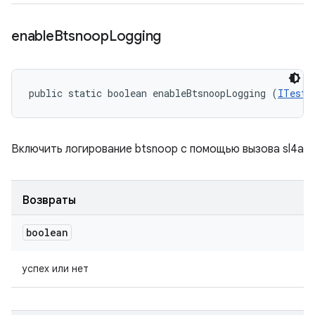
enable
Btsnoop
Logging
public static boolean enableBtsnoopLogging (
ITestD
Включить логирование btsnoop с помощью вызова sl4a
Возвраты
boolean
успех или нет