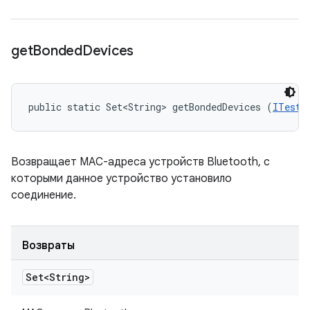
get
Bonded
Devices
public static Set<String> getBondedDevices (
ITestD
Возвращает MAC-адреса устройств Bluetooth, с
которыми данное устройство установило
соединение.
Возвраты
Set<String>