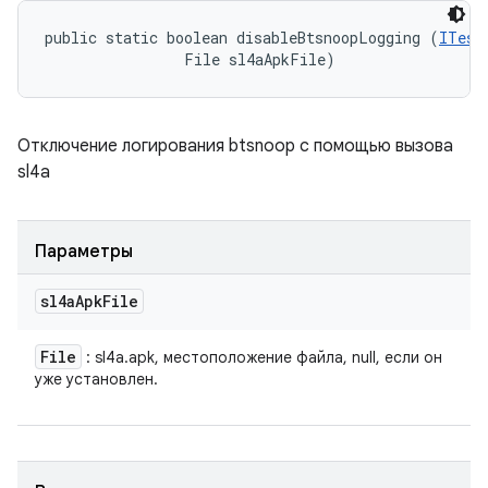
public static boolean disableBtsnoopLogging (
ITest
                File sl4aApkFile)
Отключение логирования btsnoop с помощью вызова
sl4a
Параметры
sl4a
Apk
File
File
: sl4a.apk, местоположение файла, null, если он
уже установлен.