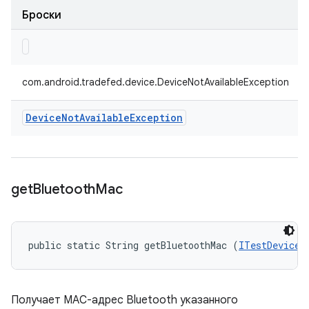
Броски
com.android.tradefed.device.DeviceNotAvailableException
Device
Not
Available
Exception
get
Bluetooth
Mac
public static String getBluetoothMac (
ITestDevice
 
Получает MAC-адрес Bluetooth указанного