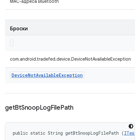
MAC-адреса Bluetooth
Броски
com.android.tradefed.device.DeviceNotAvailableException
Device
Not
Available
Exception
get
Bt
Snoop
Log
File
Path
public static String getBtSnoopLogFilePath (
ITestD