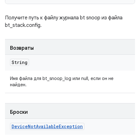
Получите путь к файлу журнала bt snoop из файла
bt_stack.config.
Возвраты
String
Имя файла для bt_snoop_log или null, если он не
найден.
Броски
Device
Not
Available
Exception