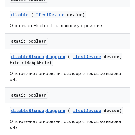
disable
(
ITest
Device
device)
Отключает Bluetooth на данном устройстве.
static boolean
disable
Btsnoop
Logging
(
ITest
Device
device
,
File sl4a
Apk
File)
Отключение логирования btsnoop с помощью вызова
sl4a
static boolean
disable
Btsnoop
Logging
(
ITest
Device
device)
Отключение логирования btsnoop с помощью вызова
sl4a