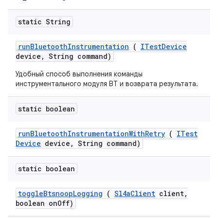
static String
run
Bluetooth
Instrumentation
(
ITest
Device
device
,
String command)
Удобный способ выполнения команды
инструментального модуля BT и возврата результата.
static boolean
run
Bluetooth
Instrumentation
With
Retry
(
ITest
Device
device
,
String command)
static boolean
toggle
Btsnoop
Logging
(
Sl4a
Client
client
,
boolean on
Off)