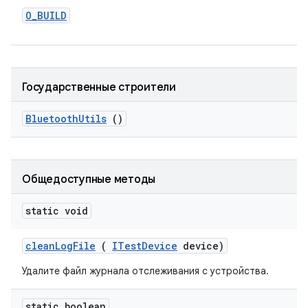
O
_
BUILD
Государственные строители
Bluetooth
Utils
()
Общедоступные методы
static void
clean
Log
File
(
ITest
Device
device)
Удалите файл журнала отслеживания с устройства.
static boolean