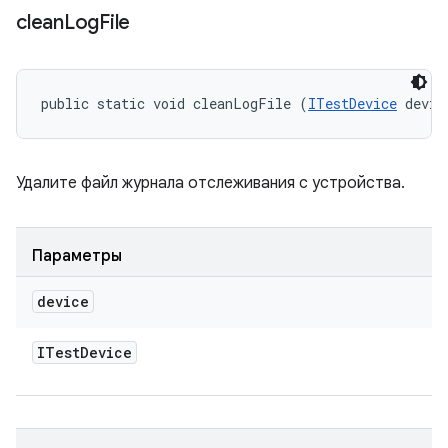
clean
Log
File
public static void cleanLogFile (
ITestDevice
 devic
Удалите файл журнала отслеживания с устройства.
Параметры
device
ITest
Device