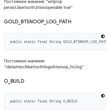
Постоянное значение: "setprop
persist.bluetooth.btsnoopenable true"
GOLD
_
BTSNOOP
_
LOG
_
PATH
public static final String GOLD_BTSNOOP_LOG_PATH
Постоянное значение:
"/data/misc/bluetooth/logs/btsnoop_hci.log"
O
_
BUILD
public static final String O_BUILD