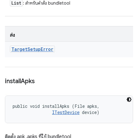
List
: สำหรับคำสั่ง bundletool
ส่ง
Target
Setup
Error
install
Apks
public void installApks (File apks, 

ITestDevice
 device)
ติดตั้ง apk .apks ที่ใช้ bundletool