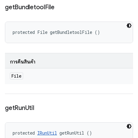
get
Bundletool
File
protected File getBundletoolFile ()
การคืนสินค้า
File
get
Run
Util
protected 
IRunUtil
 getRunUtil ()