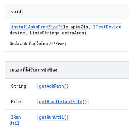
void
install
Apks
From
Zip
(File apks
Zip
,
ITest
Device
device
,
List<String> extra
Args)
ติดตั้ง apk ที่อยู่ในไฟล์ ZIP ที่ระบุ
เมธอดที่ได้รับการปกป้อง
String
get
Adb
Path
()
File
get
Bundletool
File
()
IRun
get
Run
Util
()
Util