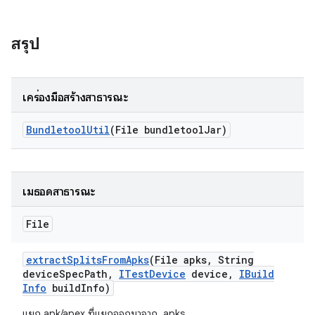
สรุป
เครื่องมือสร้างสาธารณะ
Bundletool
Util
(File bundletool
Jar)
เมธอดสาธารณะ
File
extract
Splits
From
Apks
(File apks
,
String
device
Spec
Path
,
ITest
Device
device
,
IBuild
Info
build
Info)
แยก apk/apex ที่แยกออกมาจาก .apks