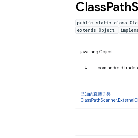
Class
Path
S
public static class Cla
extends Object
implem
java.lang.Object
↳
com.android.tradefe
已知的直接子类
ClassPathScanner.ExternalC