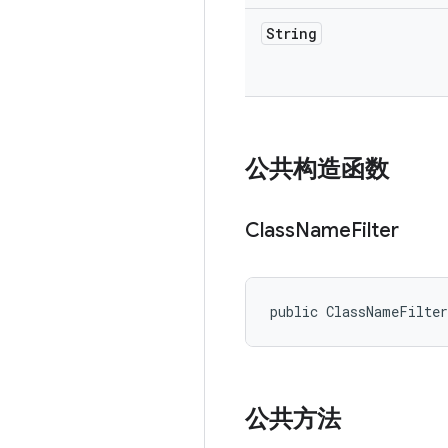
String
公共构造函数
Class
Name
Filter
public ClassNameFilte
公共方法