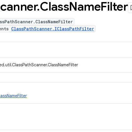
canner
.
Class
Name
Filter
ssPathScanner.ClassNameFilter
ents
ClassPathScanner.IClassPathFilter
d.util.ClassPathScanner.ClassNameFilter
lassNameFilter