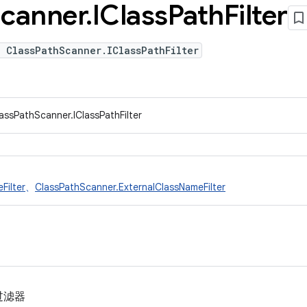
canner
.
IClass
Path
Filter
 ClassPathScanner.IClassPathFilter
assPathScanner.IClassPathFilter
Filter
、
ClassPathScanner.ExternalClassNameFilter
过滤器