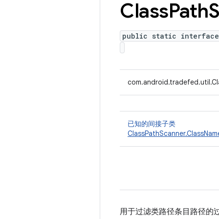
Class
Path
S
public static interface
com.android.tradefed.util.Cl
已知的间接子类
ClassPathScanner.ClassName
用于过滤类路径条目路径的