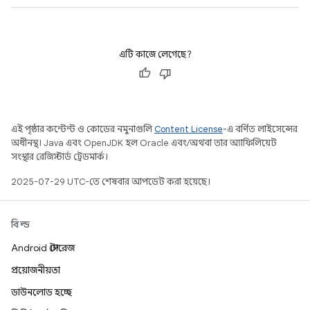
এটি কাজে লেগেছে?
এই পৃষ্ঠার কন্টেন্ট ও কোডের নমুনাগুলি
Content License
-এ বর্ণিত লাইসেন্সের
অধীনস্থ। Java এবং OpenJDK হল Oracle এবং/অথবা তার অ্যাফিলিয়েট
সংস্থার রেজিস্টার্ড ট্রেডমার্ক।
2025-07-29 UTC-তে শেষবার আপডেট করা হয়েছে।
বিল্ড
Android স্টোরেজ
প্রয়োজনীয়তা
ডাউনলোড হচ্ছে