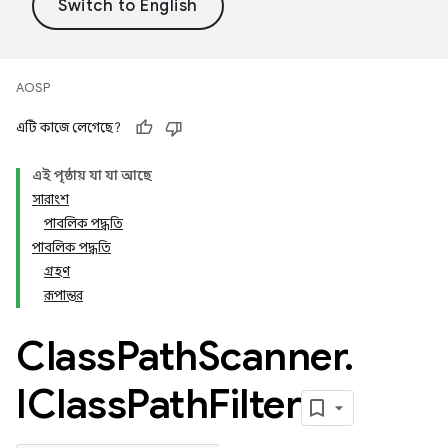
AOSP
এটি কাজে লেগেছে?
এই পৃষ্ঠায় যা যা আছে
সারাংশ
পাবলিক পদ্ধতি
পাবলিক পদ্ধতি
গ্রহণ
রূপান্তর
Class
Path
Scanner
.
IClass
Path
Filter