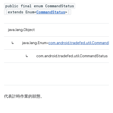
public final enum CommandStatus
extends Enum<
CommandStatus
>
java.lang.Object
↳
java.lang.Enum<
com.android.tradefed.util.CommandSt
↳
com.android.tradefed.util.CommandStatus
代表計時作業的狀態。