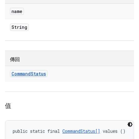
name
String
傳回
Command
Status
值
public static final 
CommandStatus[]
 values ()