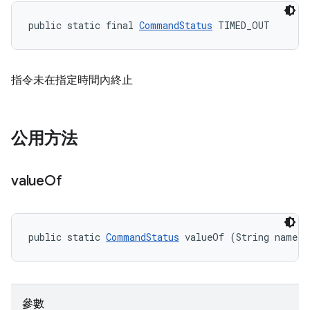
public static final 
CommandStatus
 TIMED_OUT
指令未在指定時間內終止
公用方法
value
Of
public static 
CommandStatus
 valueOf (String name)
參數