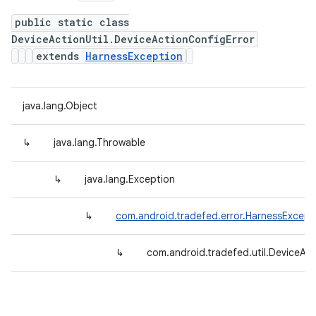
public static class
DeviceActionUtil.DeviceActionConfigError
extends
HarnessException
java.lang.Object
↳
java.lang.Throwable
↳
java.lang.Exception
↳
com.android.tradefed.error.HarnessExcept
↳
com.android.tradefed.util.DeviceAct