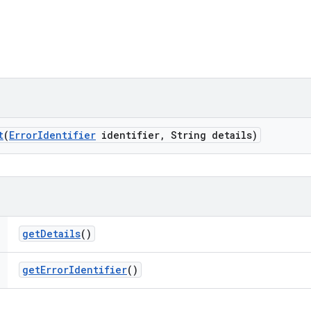
t
(
Error
Identifier
identifier
,
String details)
get
Details
()
get
Error
Identifier
()