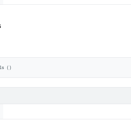
s
ls ()