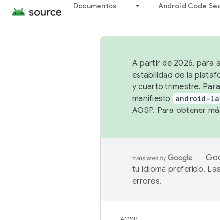
Documentos
Android Code Se
A partir de 2026, para 
estabilidad de la plata
y cuarto trimestre. Para
manifiesto
android-la
AOSP. Para obtener más
Goo
tu idioma preferido. L
errores.
AOSP