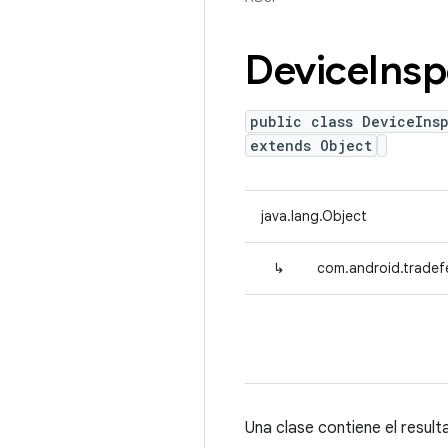
Device
Insp
public class DeviceIns
extends Object
java.lang.Object
↳
com.android.tradefe
Una clase contiene el result