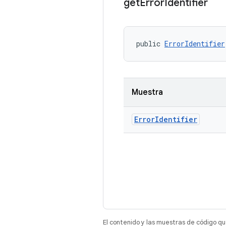
get
Error
Identifier
public 
ErrorIdentifier
Muestra
Error
Identifier
El contenido y las muestras de código qu