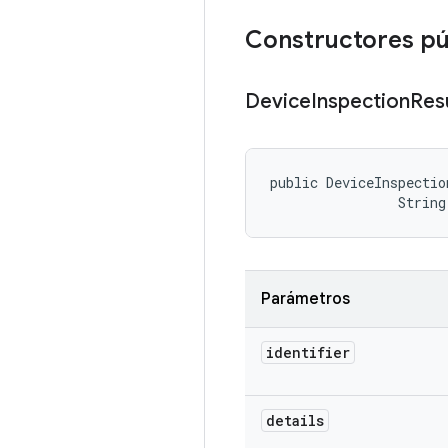
Constructores pú
Device
Inspection
Res
public DeviceInspectio
                String
Parámetros
identifier
details