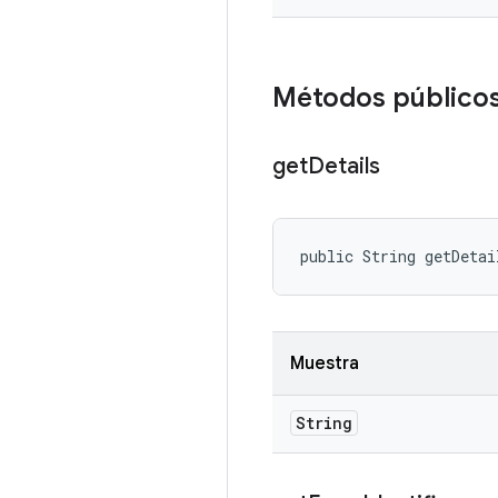
Métodos público
get
Details
public String getDetai
Muestra
String