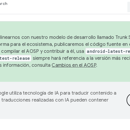
arch
alinearnos con nuestro modelo de desarrollo llamado Trunk S
forma para el ecosistema, publicaremos el código fuente en
 compilar el AOSP y contribuir a él, usa
android-latest-r
test-release
siempre hará referencia a la versión más reci
 información, consulta
Cambios en el AOSP
.
gle utiliza tecnología de IA para traducir contenido a
as traducciones realizadas con IA pueden contener