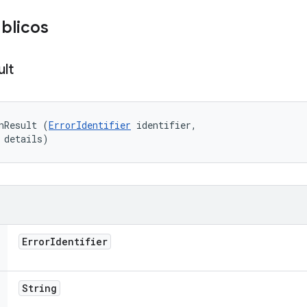
blicos
ult
nResult (
ErrorIdentifier
 identifier, 

 details)
Error
Identifier
String