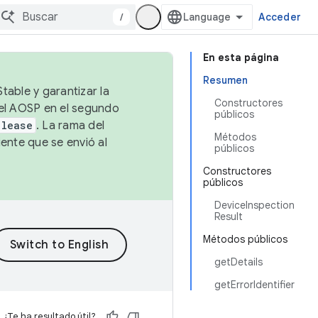
/
Acceder
En esta página
Resumen
table y garantizar la
Constructores
 el AOSP en el segundo
públicos
elease
. La rama del
Métodos
ente que se envió al
públicos
Constructores
públicos
DeviceInspection
Result
Métodos públicos
getDetails
getErrorIdentifier
¿Te ha resultado útil?