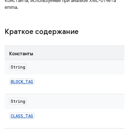
Константы, используемые при анализе XML-отчета
emma.
Краткое содержание
Константы
String
BLOCK
_
TAG
String
CLASS
_
TAG