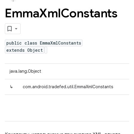
Emma
Xml
Constants
public class EmmaXmlConstants
extends Object
java.lang.Object
↳
com.android.tradefed.util.EmmaXmlConstants