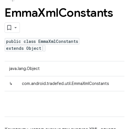
Emma
Xml
Constants
public class EmmaXmlConstants
extends Object
java.lang.Object
↳
com.android.tradefed.util.EmmaXmlConstants