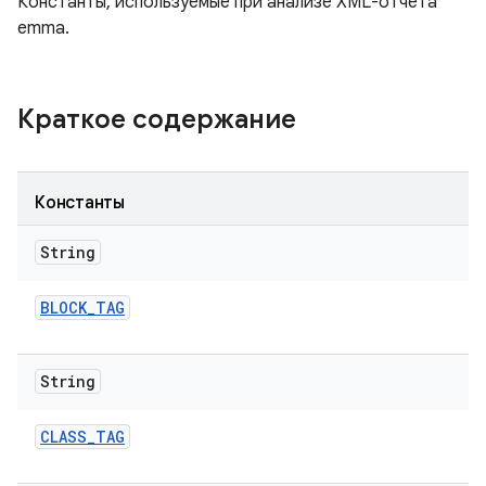
Константы, используемые при анализе XML-отчета
emma.
Краткое содержание
Константы
String
BLOCK
_
TAG
String
CLASS
_
TAG