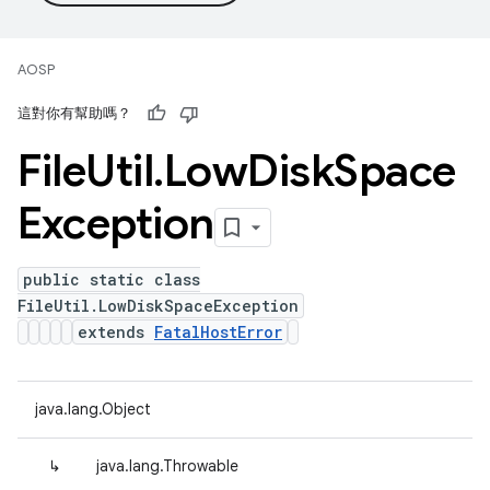
AOSP
這對你有幫助嗎？
File
Util
.
Low
Disk
Space
Exception
public static class
FileUtil.LowDiskSpaceException
extends
FatalHostError
java.lang.Object
↳
java.lang.Throwable