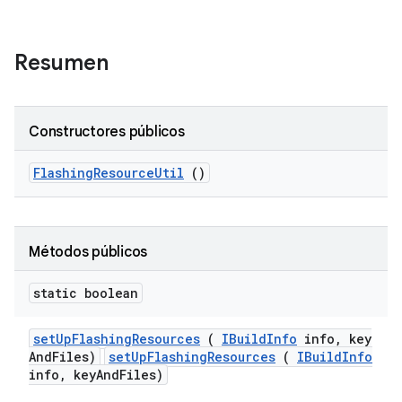
Resumen
Constructores públicos
Flashing
Resource
Util
()
Métodos públicos
static boolean
set
Up
Flashing
Resources
(
IBuild
Info
info
,
key
And
Files)
setUpFlashingResources
(
IBuildInfo
info, keyAndFiles)