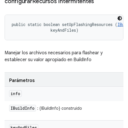
configurar
Recursos Intermitentes
public static boolean setUpFlashingResources (
IBui
 keyAndFiles)
Manejar los archivos necesarios para flashear y
establecer su valor apropiado en BuildInfo
Parámetros
info
IBuild
Info
: {IBuildInfo} construido
key
And
Files