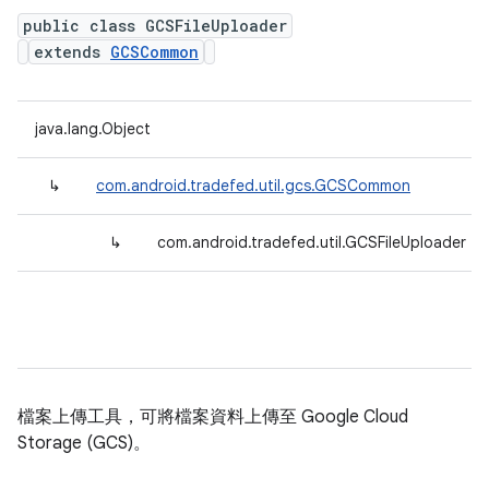
public class GCSFileUploader
extends
GCSCommon
java.lang.Object
↳
com.android.tradefed.util.gcs.GCSCommon
↳
com.android.tradefed.util.GCSFileUploader
檔案上傳工具，可將檔案資料上傳至 Google Cloud
Storage (GCS)。