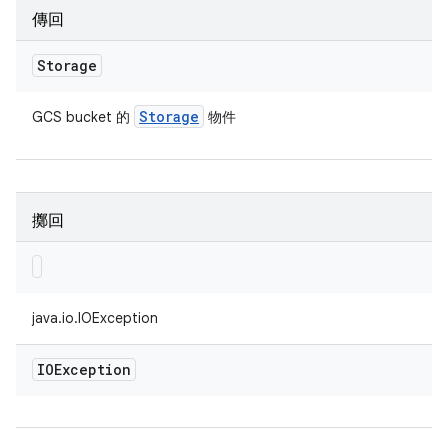
傳回
Storage
Storage
GCS bucket 的
物件
擲回
java.io.IOException
IOException