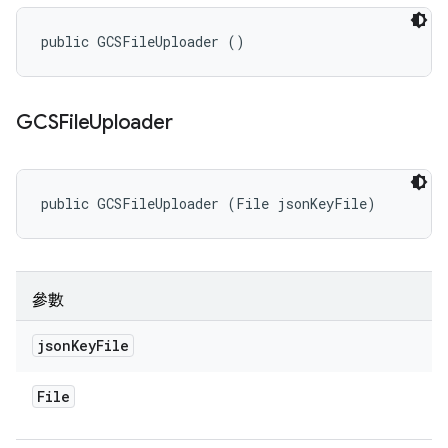
public GCSFileUploader ()
GCSFile
Uploader
public GCSFileUploader (File jsonKeyFile)
參數
json
Key
File
File