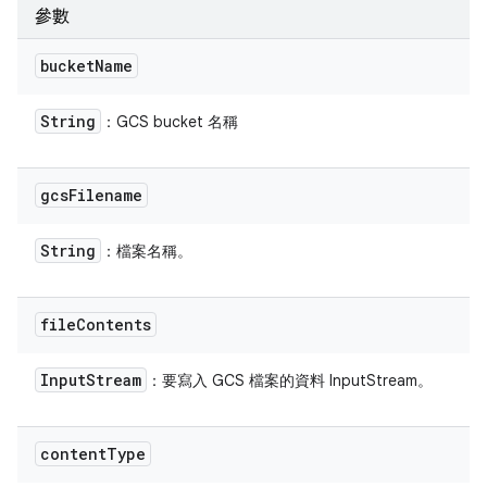
參數
bucket
Name
String
：GCS bucket 名稱
gcs
Filename
String
：檔案名稱。
file
Contents
Input
Stream
：要寫入 GCS 檔案的資料 InputStream。
content
Type