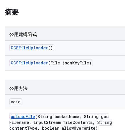
摘要
公用建構函式
GCSFile
Uploader
()
GCSFile
Uploader
(File json
Key
File)
公用方法
void
upload
File
(String bucket
Name
,
String gcs
Filename
,
Input
Stream file
Contents
,
String
content
Type
,
boolean allow
Overwrite)