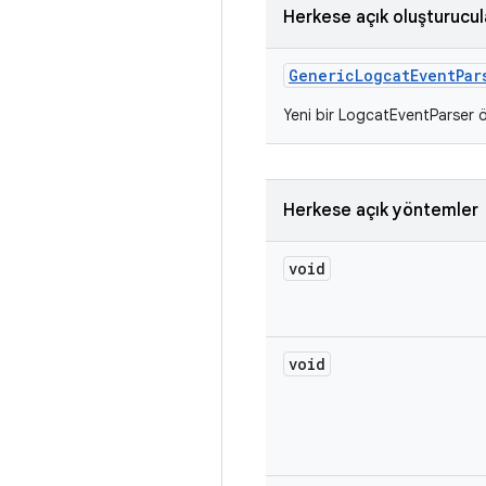
Herkese açık oluşturucul
Generic
Logcat
Event
Par
Yeni bir LogcatEventParser ö
Herkese açık yöntemler
void
void