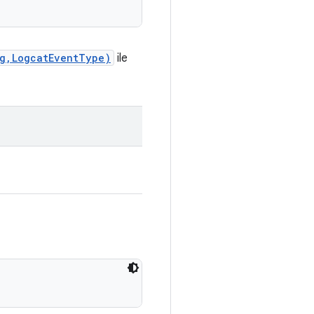
ng,LogcatEventType)
ile