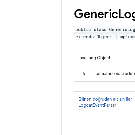
Generic
Lo
public class GenericLo
extends Object
implem
java.lang.Object
↳
com.android.tradef
Bilinen doğrudan alt sınıflar
LogcatEventParser