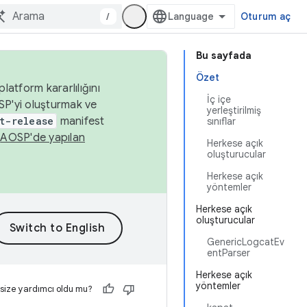
/
Oturum aç
Bu sayfada
Özet
latform kararlılığını
İç içe
SP'yi oluşturmak ve
yerleştirilmiş
t-release
manifest
sınıflar
n
AOSP'de yapılan
Herkese açık
oluşturucular
Herkese açık
yöntemler
Herkese açık
oluşturucular
GenericLogcatEv
entParser
Herkese açık
yöntemler
 size yardımcı oldu mu?