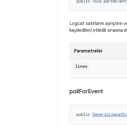
public void parseEvent
Logcat satırlarını ayrıştırın v
kaydedilen) etkinlik sırasına e
Parametreler
lines
poll
For
Event
public 
GenericLogcatEv