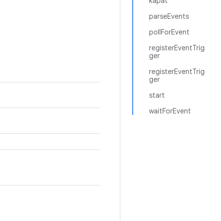
kapat
parseEvents
pollForEvent
registerEventTrig
ger
registerEventTrig
ger
start
waitForEvent