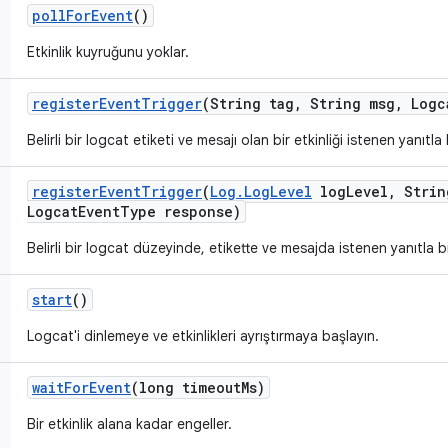
poll
For
Event
()
Etkinlik kuyruğunu yoklar.
register
Event
Trigger
(String tag
,
String msg
,
Logc
Belirli bir logcat etiketi ve mesajı olan bir etkinliği istenen yanıtl
register
Event
Trigger
(
Log
.
Log
Level
log
Level
,
Strin
Logcat
Event
Type response)
Belirli bir logcat düzeyinde, etikette ve mesajda istenen yanıtla bi
start
()
Logcat'i dinlemeye ve etkinlikleri ayrıştırmaya başlayın.
wait
For
Event
(long timeout
Ms)
Bir etkinlik alana kadar engeller.