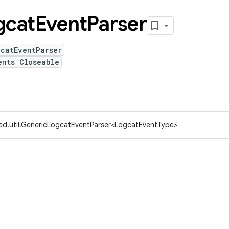
gcat
Event
Parser
gcatEventParser
ents Closeable
ed.util.GenericLogcatEventParser<LogcatEventType>