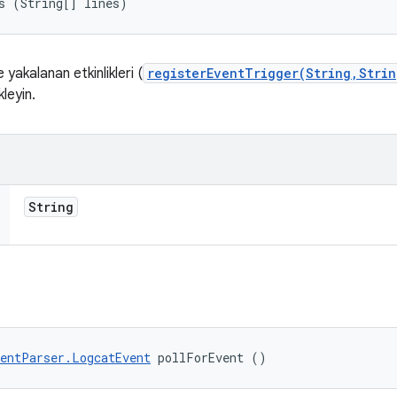
s (String[] lines)
e yakalanan etkinlikleri (
registerEventTrigger(String,Stri
kleyin.
String
entParser.LogcatEvent
 pollForEvent ()