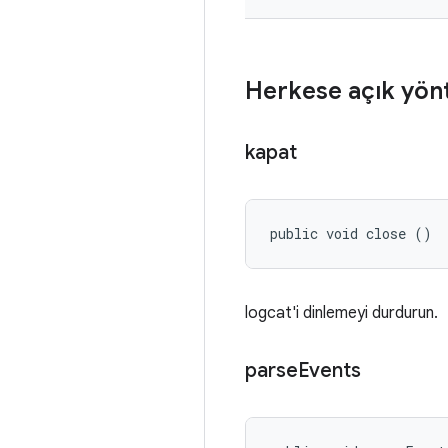
Herkese açık yön
kapat
public void close ()
logcat'i dinlemeyi durdurun.
parse
Events