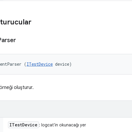
turucular
Parser
ventParser (
ITestDevice
 device)
rneği oluşturur.
ITest
Device
: logcat'in okunacağı yer