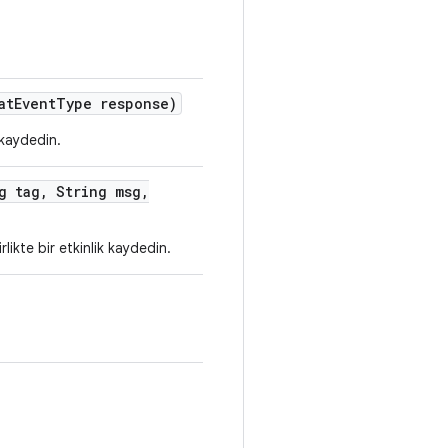
at
Event
Type response)
a kaydedin.
g tag
,
String msg
,
rlikte bir etkinlik kaydedin.