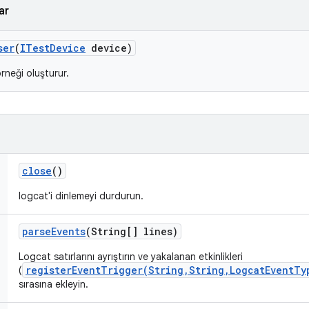
ar
ser
(
ITest
Device
device)
rneği oluşturur.
close
()
logcat'i dinlemeyi durdurun.
parse
Events
(String[] lines)
Logcat satırlarını ayrıştırın ve yakalanan etkinlikleri
registerEventTrigger(String,String,LogcatEventTy
(
sırasına ekleyin.