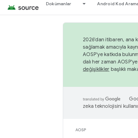
Dokümanlar
Android Kod Arama
2026'dan itibaren, ana k
sağlamak amacıyla kayn
AOSP'ye katkıda bulunm
dalı her zaman AOSP'ye 
değişiklikler
başlıklı maka
Goog
zeka teknolojisini kullanı
AOSP