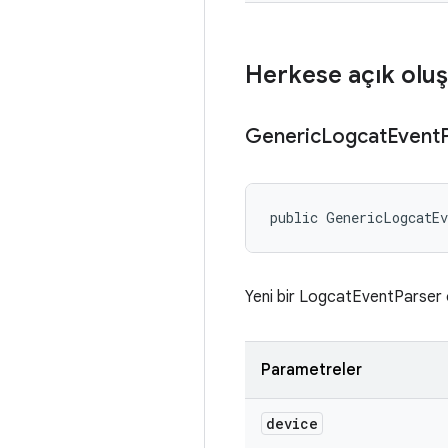
Herkese açık oluş
Generic
Logcat
Event
public GenericLogcatE
Yeni bir LogcatEventParser ö
Parametreler
device