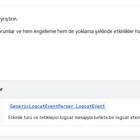
yrıştırın.
yorumlar ve hem engelleme hem de yoklama şeklinde etkinlikler hak
ar
Generic
Logcat
Event
Parser
.
Logcat
Event
Etkinlik türü ve tetikleyici logcat mesajıyla birlikte bir logcat etkin