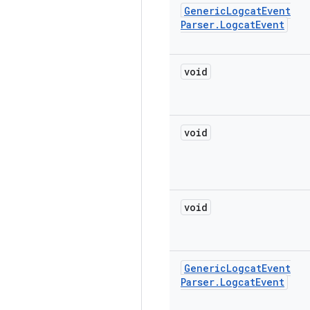
Generic
Logcat
Event
Parser
.
Logcat
Event
void
void
void
Generic
Logcat
Event
Parser
.
Logcat
Event