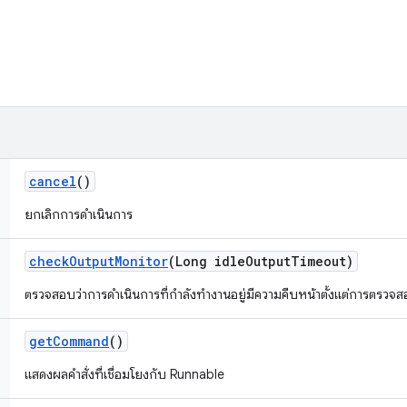
cancel
()
ยกเลิกการดำเนินการ
check
Output
Monitor
(Long idle
Output
Timeout)
ตรวจสอบว่าการดำเนินการที่กำลังทำงานอยู่มีความคืบหน้าตั้งแต่การตรวจสอบ
get
Command
()
แสดงผลคำสั่งที่เชื่อมโยงกับ Runnable