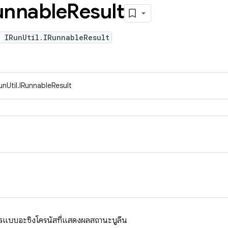
unnable
Result
 IRunUtil.IRunnableResult
unUtil.IRunnableResult
ารแบบอะซิงโครนัสที่แสดงผลสถานะบูลีน