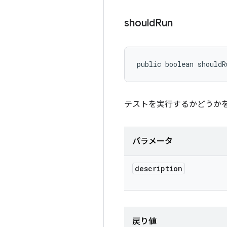
should
Run
public boolean shouldR
テストを実行するかどうか
パラメータ
description
戻り値