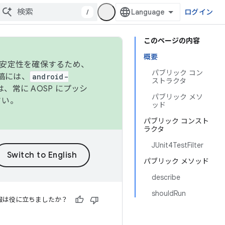
/
ログイン
このページの内容
概要
の安定性を確保するため、
パブリック コン
投稿には、
android-
ストラクタ
、常に AOSP にプッシ
パブリック メソ
さい。
ッド
パブリック コンスト
ラクタ
JUnit4TestFilter
パブリック メソッド
describe
shouldRun
報は役に立ちましたか？