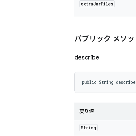
extra
Jar
Files
パブリック メソッ
describe
public String describe
戻り値
String