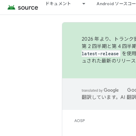
ドキュメント
Android ソース
2026 年より、トラ
第 2 四半期と第 4 四
latest-release
を使用
ュされた最新のリリース
Go
翻訳しています。AI 
AOSP