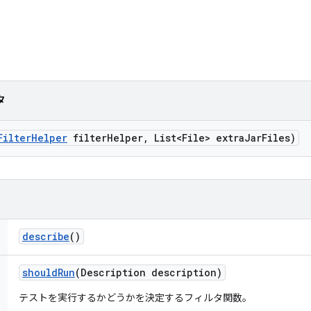
タ
Filter
Helper
filter
Helper
,
List<File> extra
Jar
Files)
describe
()
should
Run
(Description description)
テストを実行するかどうかを決定するフィルタ関数。