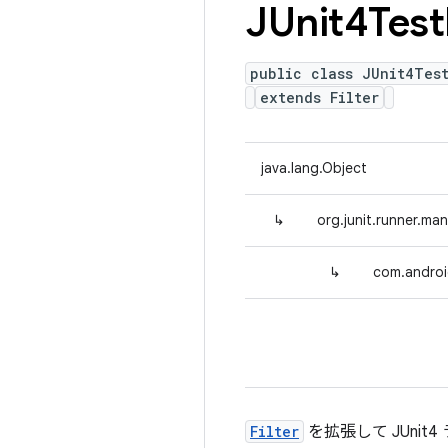
JUnit4Test
public class JUnit4Test
extends Filter
java.lang.Object
↳
org.junit.runner.mani
↳
com.android
Filter
を拡張して JUni