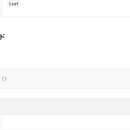
List
ド
 ()