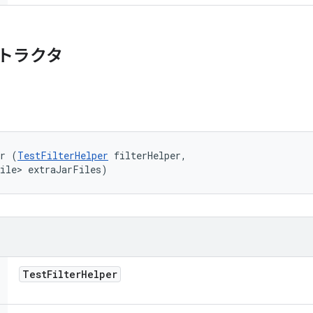
トラクタ
er (
TestFilterHelper
 filterHelper, 

File> extraJarFiles)
Test
Filter
Helper