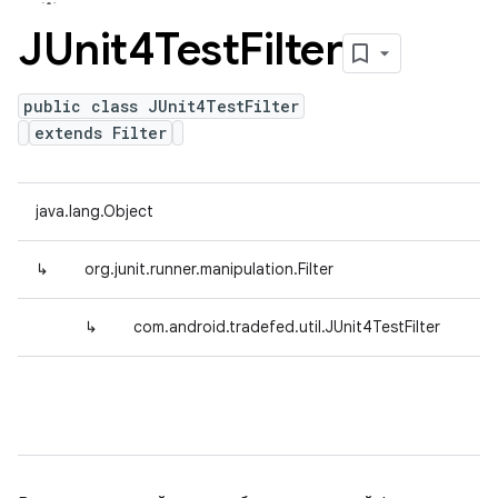
JUnit4Test
Filter
public class JUnit4TestFilter
extends Filter
java.lang.Object
↳
org.junit.runner.manipulation.Filter
↳
com.android.tradefed.util.JUnit4TestFilter