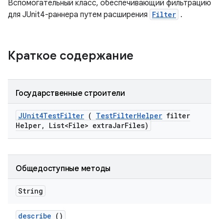
Вспомогательный класс, обеспечивающий фильтрацию
для JUnit4-раннера путем расширения
Filter
.
Краткое содержание
Государственные строители
JUnit4Test
Filter
(
Test
Filter
Helper
filter
Helper
,
List<File> extra
Jar
Files)
Общедоступные методы
String
describe
()