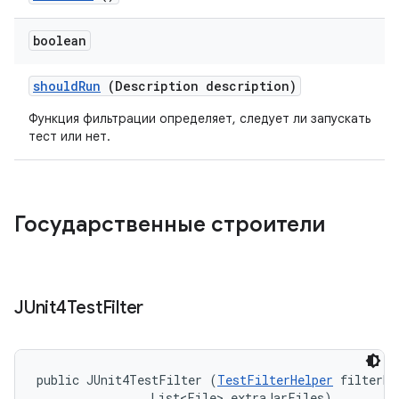
boolean
should
Run
(Description description)
Функция фильтрации определяет, следует ли запускать
тест или нет.
Государственные строители
JUnit4Test
Filter
public JUnit4TestFilter (
TestFilterHelper
 filterHe
                List<File> extraJarFiles)