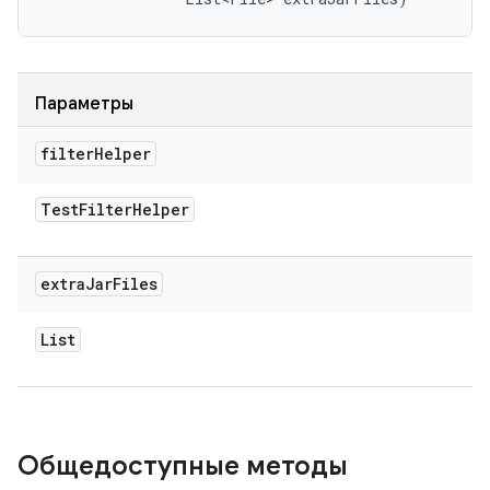
Параметры
filter
Helper
Test
Filter
Helper
extra
Jar
Files
List
Общедоступные методы