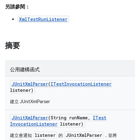
另請參閱：
XmlTestRunListener
摘要
公用建構函式
JUnit
Xml
Parser
(
ITest
Invocation
Listener
listener)
建立 JUnitXmlParser
JUnit
Xml
Parser
(String run
Name
,
ITest
Invocation
Listener
listener)
listener
JUnitXmlParser
建立會通知
的
，並將