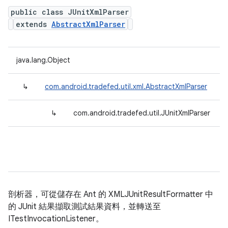
public class JUnitXmlParser
extends
AbstractXmlParser
java.lang.Object
↳
com.android.tradefed.util.xml.AbstractXmlParser
↳
com.android.tradefed.util.JUnitXmlParser
剖析器，可從儲存在 Ant 的 XMLJUnitResultFormatter 中
的 JUnit 結果擷取測試結果資料，並轉送至
ITestInvocationListener。