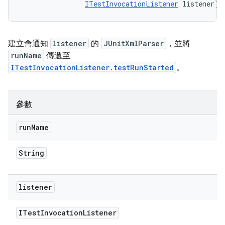
ITestInvocationListener
 listener)
建立會通知
listener
的
JUnitXmlParser
，並將
runName
傳遞至
ITestInvocationListener.testRunStarted
。
參數
run
Name
String
listener
ITest
Invocation
Listener