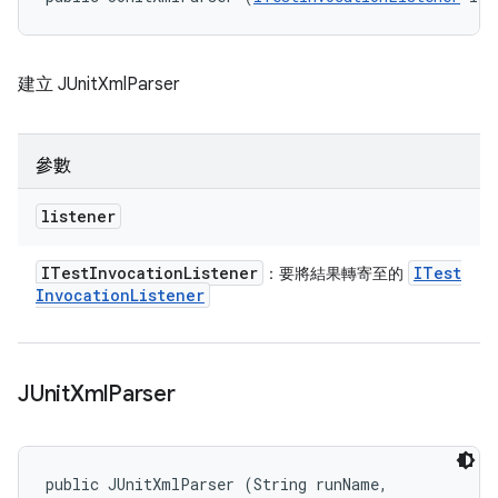
建立 JUnitXmlParser
參數
listener
ITest
Invocation
Listener
ITest
：要將結果轉寄至的
Invocation
Listener
JUnit
Xml
Parser
public JUnitXmlParser (String runName, 
