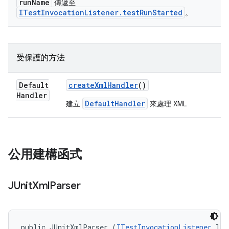
runName
傳遞至
ITestInvocationListener.testRunStarted
。
受保護的方法
Default
create
Xml
Handler
()
Handler
DefaultHandler
建立
來處理 XML
公用建構函式
JUnit
Xml
Parser
public JUnitXmlParser (
ITestInvocationListener
 lis