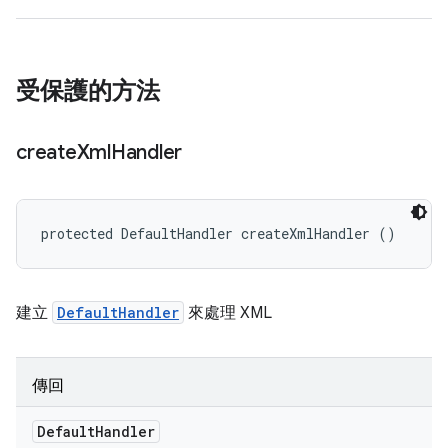
受保護的方法
create
Xml
Handler
protected DefaultHandler createXmlHandler ()
建立
DefaultHandler
來處理 XML
傳回
Default
Handler