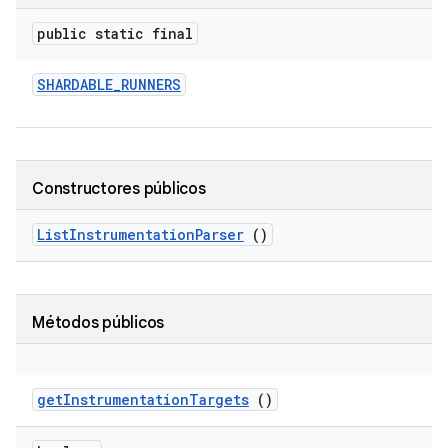
public static final
SHARDABLE
_
RUNNERS
Constructores públicos
List
Instrumentation
Parser
()
Métodos públicos
get
Instrumentation
Targets
()