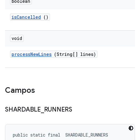
boolean
is
Cancelled
()
void
process
New
Lines
(String[] lines)
Campos
SHARDABLE
_
RUNNERS
public static final 
 SHARDABLE_RUNNERS