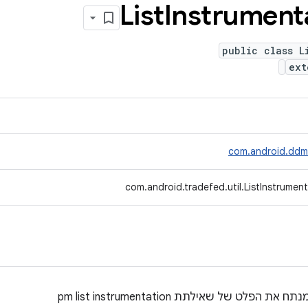
List
Instrument
public class L
ex
com.android.ddml
com.android.tradefed.util.ListInstrumen
 את הפלט של שאילתת pm list instrumentation