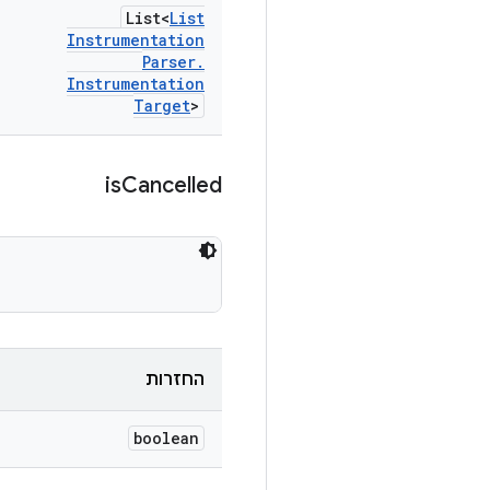
List<
List
Instrumentation
Parser
.
Instrumentation
Target
>
is
Cancelled
החזרות
boolean