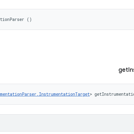
ationParser ()
get
I
umentationParser.InstrumentationTarget
> getInstrumentati