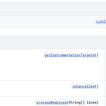
List
I
get
Instrumentation
Targets
()
is
Cancelled
()
process
New
Lines
(String[] lines)