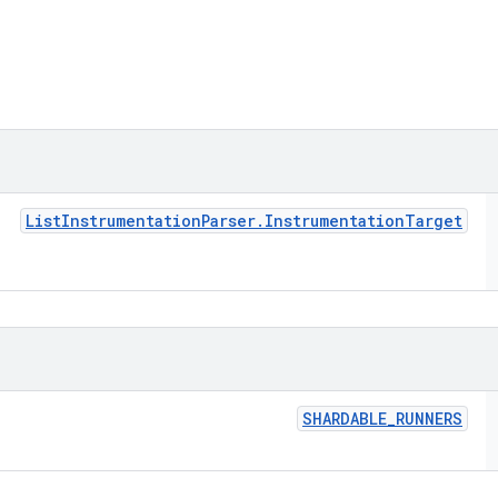
List
Instrumentation
Parser
.
Instrumentation
Target
SHARDABLE
_
RUNNERS