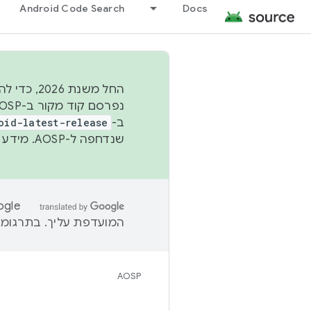
Android Code Search
Docs
החל משנת
ב-
oid-latest-release
שנדחפה ל-AOSP. מידע נוסף זמין במאמר
המועדפת עליך. בתרגומים
AOSP