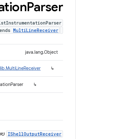
ation
Parser
istInstrumentationParser
tends
MultiLineReceiver
java.lang.Object
ib.MultiLineReceiver
↳
tationParser
↳
IShellOutputReceiver
שמנתח