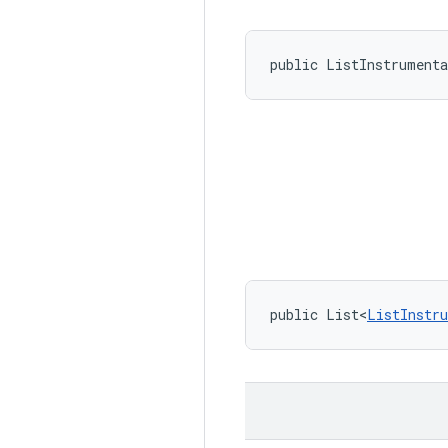
public ListInstrument
public List<
ListInstr