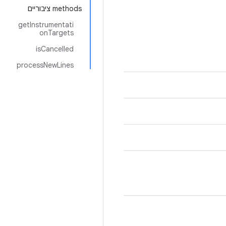
‫methods ציבוריים
getInstrumentati
onTargets
isCancelled
processNewLines