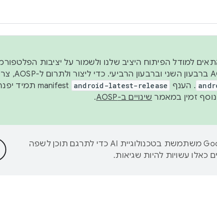
 2026, כדי להתאים למודל הפיתוח היציב שלנו ולשמור על יציבות הפלט
נפרסם קוד מקור ב-AOSP 
andr
. הענף
android-latest-release
manifest תמי
שינויים ב-AOSP
.
‫Google משתמשת בטכנולוגיית AI כדי לתרגם תוכן לשפה
 כאלו עשויות להיות שגיאות.