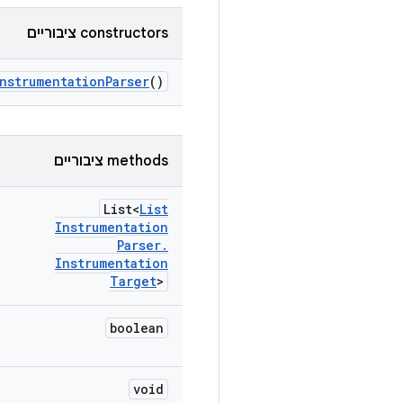
‫constructors ציבוריים
nstrumentation
Parser
()
‫methods ציבוריים
List<
List
Instrumentation
Parser
.
Instrumentation
Target
>
boolean
void