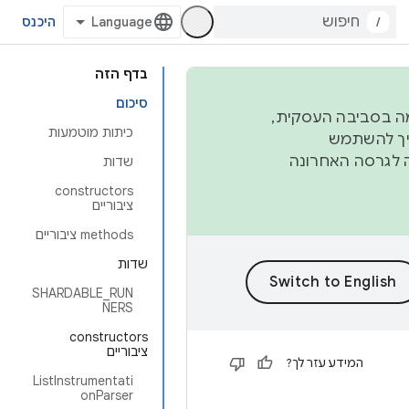
/
היכנס
בדף הזה
סיכום
פורמה בסביבה העסקית,
כיתות מוטמעות
ברבעון השני וברבעון הרביעי. כדי ליצור ולתרום ל-AOSP, צריך להשתמש
ד יפנה לגרסה האחרונה
שדות
‫constructors
ציבוריים
‫methods ציבוריים
שדות
SHARDABLE_RUN
NERS
‫constructors
ציבוריים
המידע עזר לך?
ListInstrumentati
onParser