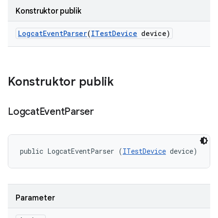
Konstruktor publik
Logcat
Event
Parser
(
ITest
Device
device)
Konstruktor publik
Logcat
Event
Parser
public LogcatEventParser (
ITestDevice
 device)
Parameter