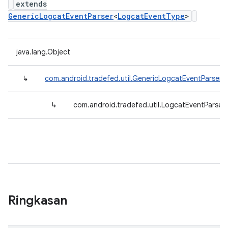
extends
GenericLogcatEventParser
<
LogcatEventType
>
java.lang.Object
↳
com.android.tradefed.util.GenericLogcatEventParser
<
↳
com.android.tradefed.util.LogcatEventParser
Ringkasan