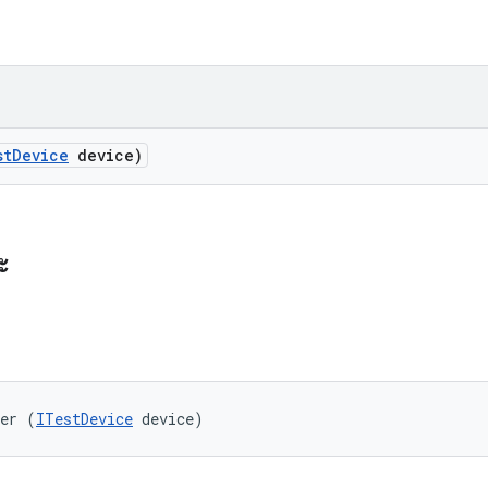
st
Device
device)
ะ
ser (
ITestDevice
 device)