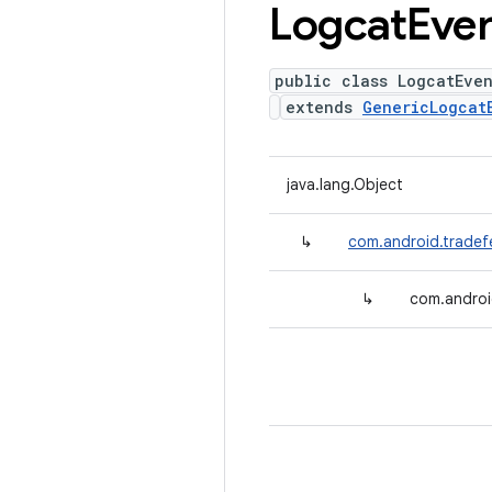
Logcat
Eve
public class LogcatEven
extends
GenericLogcat
java.lang.Object
↳
com.android.tradef
↳
com.androi