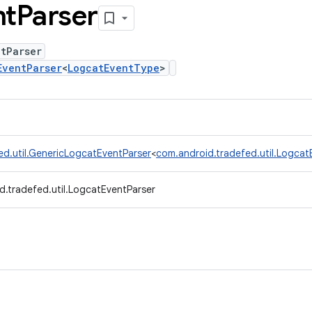
nt
Parser
tParser
EventParser
<
LogcatEventType
>
ed.util.GenericLogcatEventParser
<
com.android.tradefed.util.Logca
d.tradefed.util.LogcatEventParser