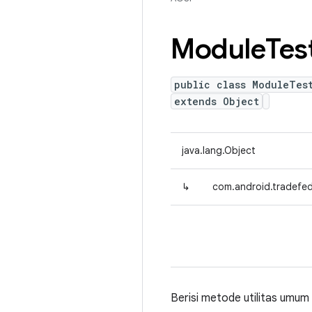
Module
Tes
public class ModuleTes
extends Object
java.lang.Object
↳
com.android.tradefed
Berisi metode utilitas umum