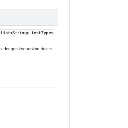
List<String> test
Types
rasi dengan kecocokan dalam