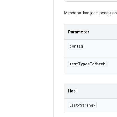
Mendapatkan jenis pengujian 
Parameter
config
test
Types
To
Match
Hasil
List<String>