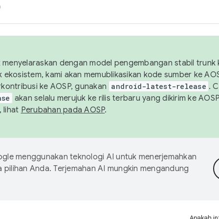
h
uk menyelaraskan dengan model pengembangan stabil trunk
tuk ekosistem, kami akan memublikasikan kode sumber ke A
kontribusi ke AOSP, gunakan
android-latest-release
. 
ase
akan selalu merujuk ke rilis terbaru yang dikirim ke AO
 lihat
Perubahan pada AOSP
.
gle menggunakan teknologi AI untuk menerjemahkan
a pilihan Anda. Terjemahan AI mungkin mengandung
Apakah in