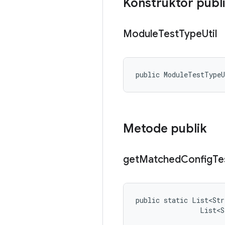
Konstruktor publ
Module
Test
Type
Util
public ModuleTestType
Metode publik
get
Matched
Config
Te
public static List<Str
                List<S