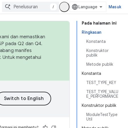
/
Masuk
Pada halaman ini
Ringkasan
 kami dan memastikan
Konstanta
OSP pada Q2 dan Q4.
Cabang manifes
Konstruktor
publik
SP. Untuk mengetahui
Metode publik
Konstanta
TEST_TYPE_KEY
TEST_TYPE_VALU
E_PERFORMANCE
Konstruktor publik
ModuleTestType
Util
formasi ini membantu?