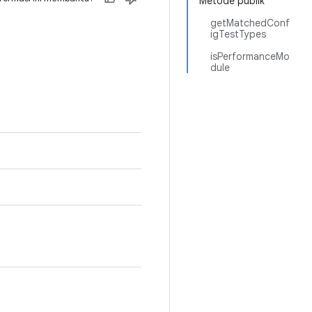
Metode publik
getMatchedConf
igTestTypes
isPerformanceMo
dule