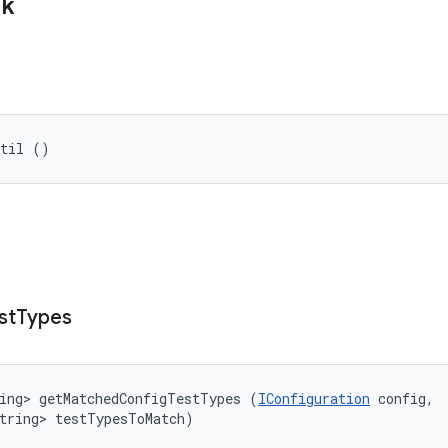
ik
Util ()
st
Types
ing> getMatchedConfigTestTypes (
IConfiguration
 config, 

tring> testTypesToMatch)