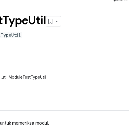
t
Type
Util
tTypeUtil
.util.ModuleTestTypeUtil
 untuk memeriksa modul.