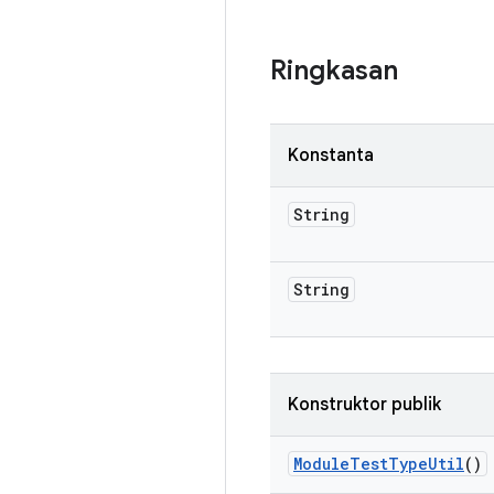
Ringkasan
Konstanta
String
String
Konstruktor publik
Module
Test
Type
Util
()