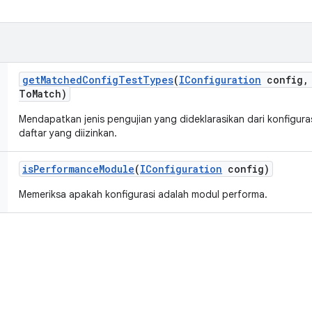
get
Matched
Config
Test
Types
(
IConfiguration
config
,
To
Match)
Mendapatkan jenis pengujian yang dideklarasikan dari konfigu
daftar yang diizinkan.
is
Performance
Module
(
IConfiguration
config)
Memeriksa apakah konfigurasi adalah modul performa.