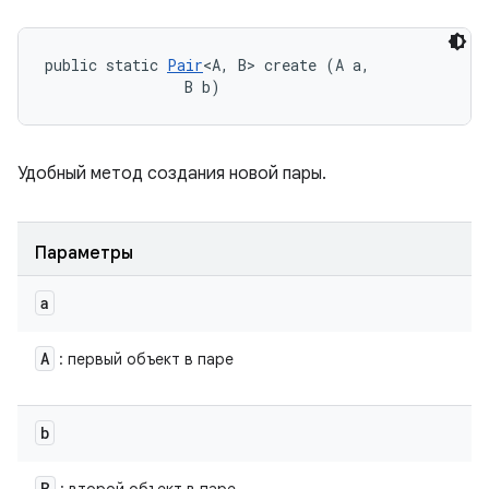
public static 
Pair
<A, B> create (A a, 

                B b)
Удобный метод создания новой пары.
Параметры
a
A
: первый объект в паре
b
B