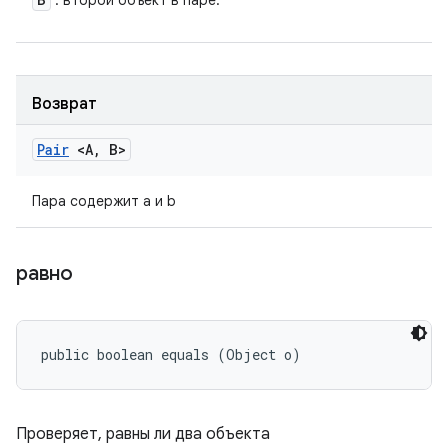
: второй объект в паре.
Возврат
Pair
<A
,
B>
Пара содержит a и b
равно
public boolean equals (Object o)
Проверяет, равны ли два объекта