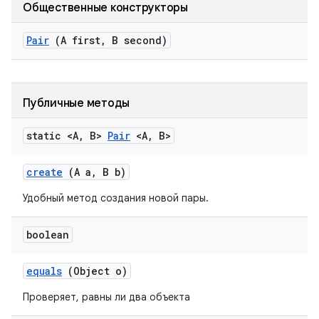
Общественные конструкторы
Pair
(A first
,
B second)
Публичные методы
static <A
,
B>
Pair
<A
,
B>
create
(A a
,
B b)
Удобный метод создания новой пары.
boolean
equals
(Object o)
Проверяет, равны ли два объекта