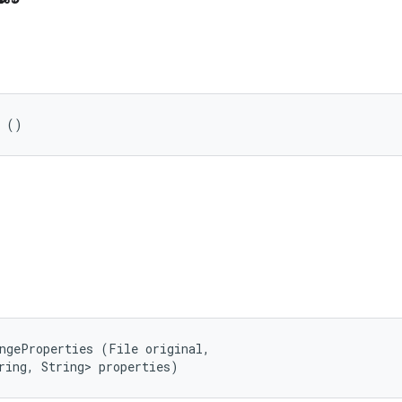
r ()
ngeProperties (File original, 

ring, String> properties)