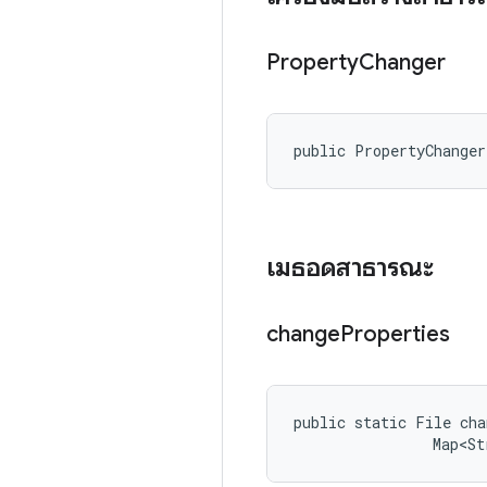
Property
Changer
public PropertyChange
เมธอดสาธารณะ
change
Properties
public static File cha
                Map<St