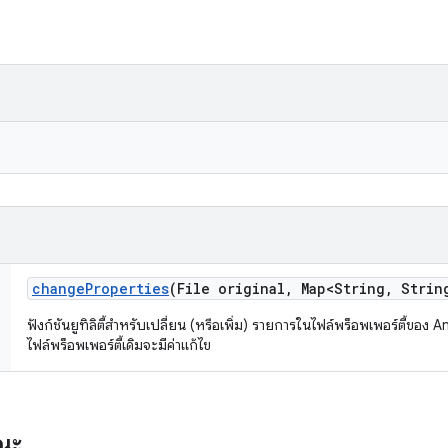
change
Properties
(File original
,
Map<String
,
String
ฟังก์ชันยูทิลิตี้สำหรับเปลี่ยน (หรือเพิ่ม) รายการในไฟล์พร็อพเพอร์ตี้ของ A
ไฟล์พร็อพเพอร์ตี้เดิมจะมีค่าแก้ไข
รณะ