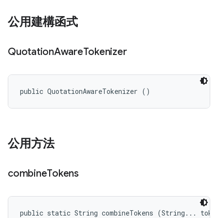
公用建構函式
Quotation
Aware
Tokenizer
public QuotationAwareTokenizer ()
公用方法
combine
Tokens
public static String combineTokens (String... toke