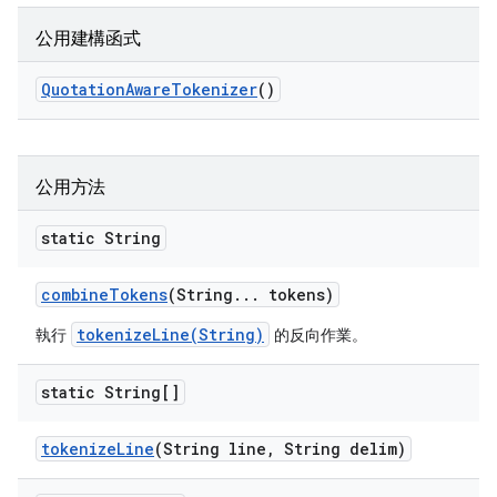
公用建構函式
Quotation
Aware
Tokenizer
()
公用方法
static String
combine
Tokens
(String
.
.
.
tokens)
tokenizeLine(String)
執行
的反向作業。
static String[]
tokenize
Line
(String line
,
String delim)