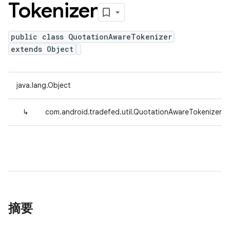
Tokenizer
public class QuotationAwareTokenizer
extends Object
java.lang.Object
↳
com.android.tradefed.util.QuotationAwareTokenizer
摘要