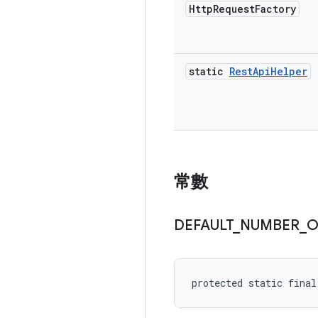
Http
Request
Factory
static
Rest
Api
Helper
常數
DEFAULT
_
NUMBER
_
O
protected static fina