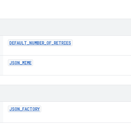
DEFAULT
_
NUMBER
_
OF
_
RETRIES
JSON
_
MIME
JSON
_
FACTORY