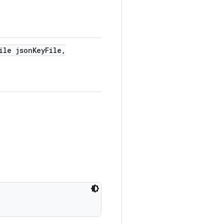
ile json
Key
File
,