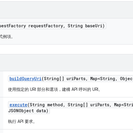
uest
Factory request
Factory
,
String base
Uri)
函式例項。
build
Query
Uri
(String[] uri
Parts
,
Map<String
,
Objec
使用指定的 URI 部分和選項，建構 API 呼叫的 URI。
execute
(String method
,
String[] uri
Parts
,
Map<Str
JSONObject data)
執行 API 要求。