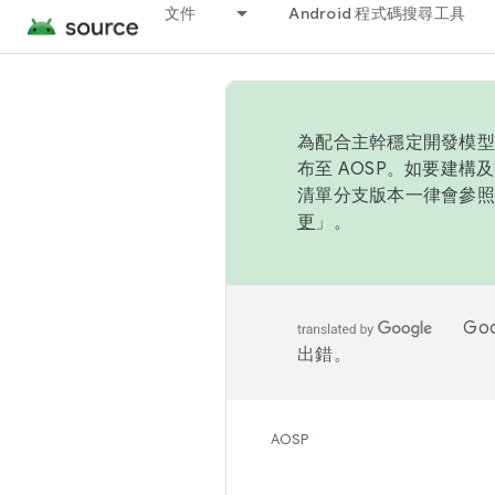
文件
Android 程式碼搜尋工具
為配合主幹穩定開發模型，
布至 AOSP。如要建構及
清單分支版本一律會參照推
更
」。
Go
出錯。
AOSP