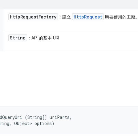
Http
Request
Factory
Http
Request
：建立
時要使用的工廠
String
：API 的基本 URI
dQueryUri (String[] uriParts, 

ring, Object> options)