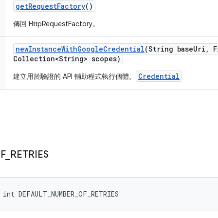
get
Request
Factory
()
傳回 HttpRequestFactory。
new
Instance
With
Google
Credential
(String base
Uri
,
F
Collection<String> scopes)
Credential
建立用於驗證的 API 輔助程式執行個體。
F
_
RETRIES
l int DEFAULT_NUMBER_OF_RETRIES