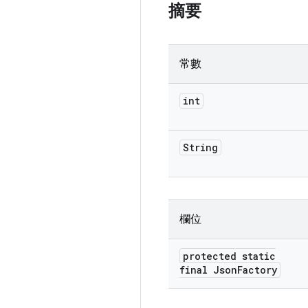
摘要
常數
int
String
欄位
protected static
final Json
Factory