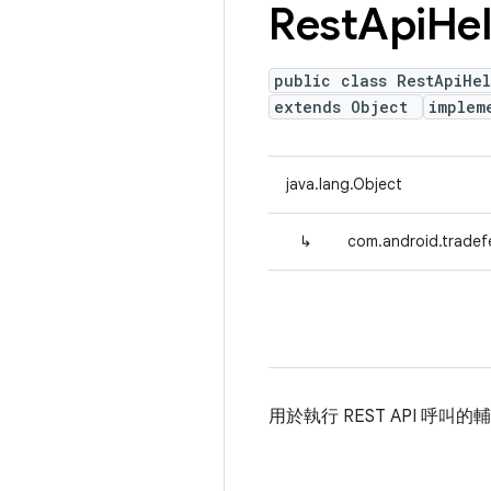
Rest
Api
He
public class RestApiHe
extends Object
implem
java.lang.Object
↳
com.android.tradefe
用於執行 REST API 呼叫