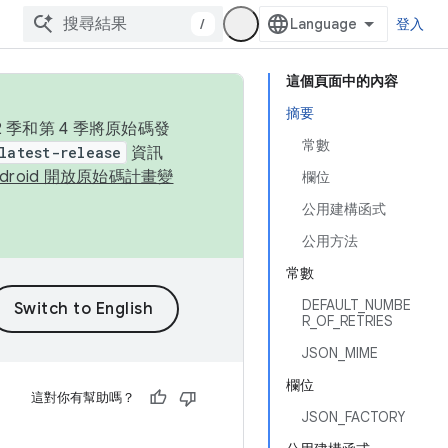
/
登入
這個頁面中的內容
摘要
季和第 4 季將原始碼發
常數
latest-release
資訊
ndroid 開放原始碼計畫變
欄位
公用建構函式
公用方法
常數
DEFAULT_NUMBE
R_OF_RETRIES
JSON_MIME
欄位
這對你有幫助嗎？
JSON_FACTORY