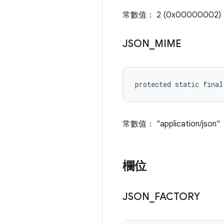
常數值： 2 (0x00000002)
JSON
_
MIME
protected static final
常數值： "application/json"
欄位
JSON
_
FACTORY