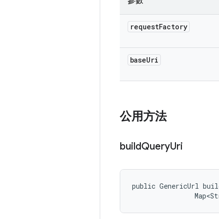
參數
request
Factory
base
Uri
公用方法
build
Query
Uri
public GenericUrl buil
                Map<St