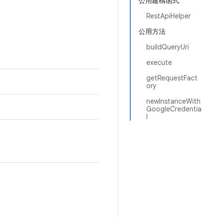
公用建構函式
RestApiHelper
公用方法
buildQueryUri
execute
getRequestFact
ory
newInstanceWith
GoogleCredentia
l