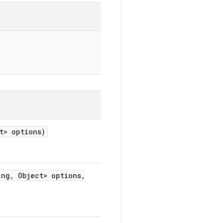
t> options)
ing
,
Object> options
,