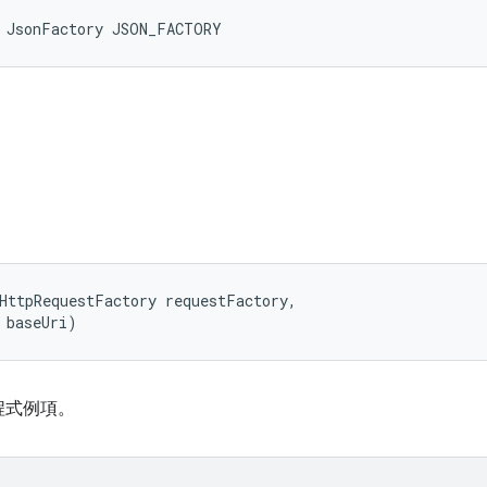
l JsonFactory JSON_FACTORY
HttpRequestFactory requestFactory, 

 baseUri)
助程式例項。