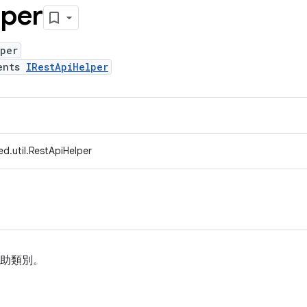
lper
lper
ents
IRestApiHelper
d.util.RestApiHelper
的輔助類別。