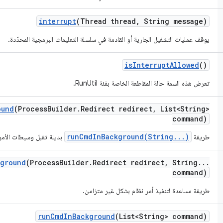
interrupt
(Thread thread
,
String message)
يوقف عمليات التشغيل الجارية أو القادمة في سلسلة التعليمات البرمجية المحدّدة.
is
Interrupt
Allowed
()
تعرض هذه السمة حالة المقاطعة الخاصة بفئة RunUtil.
ound
(Process
Builder
.
Redirect redirect
,
List<String>
command)
runCmdInBackground(String...)
طريقة
بديلة تقبل وسيطات الأمر
kground
(Process
Builder
.
Redirect redirect
,
String
.
.
.
command)
طريقة مساعدة لتنفيذ أمر نظام بشكل غير متزامن.
run
Cmd
In
Background
(List<String> command)