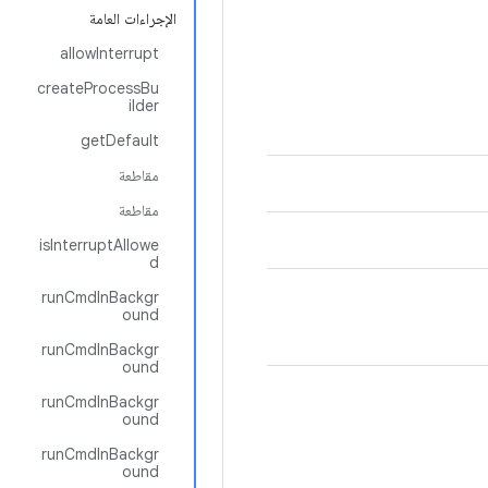
الإجراءات العامة
allowInterrupt
createProcessBu
ilder
getDefault
مقاطعة
مقاطعة
isInterruptAllowe
d
runCmdInBackgr
ound
runCmdInBackgr
ound
runCmdInBackgr
ound
runCmdInBackgr
ound