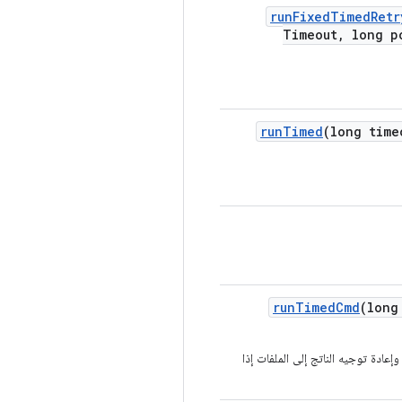
run
Fixed
Timed
Retr
Timeout
,
long p
run
Timed
(long time
run
Timed
Cmd
(long
عادة توجيه الناتج إلى الملفات إذا