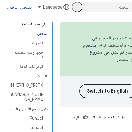
تسجيل الدخول
على هذه الصفحة
ملخّص
كامل، سننشر رمز المصدر في
الثوابت
صدار تم نشره في مشروع
طُرق وضع التصميم
العامة
.
الإجراءات العامة
الثوابت
INHERITIO_PREFIX
RUNNABLE_NOTIF
IER_NAME
طُرق وضع التصميم العامة
هل كان المحتوى مفيدًا؟
RunUtil
RunUtil