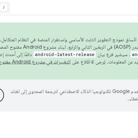
/
 عام 2026، ولضمان اتّساق نموذج التطوير الثابت الأساسي واستقرار المنصة في النظام المت
an
. سيشير فرع بيان
android-latest-release
دائمًا إلى أحدث إ
التغييرات في مشروع Android مفتوح المصدر
تستخدم Google تكنولوجيا الذكاء الاصطناعي لترجمة المحتوى إلى لغتك
خطاء.