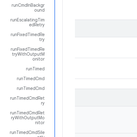
runCmdInBackgr
ound
runEscalatingTim
edRetry
runFixedTimedRe
try
runFixedTimedRe
tryWithOutputM
onitor
runTimed
runTimedCmd
runTimedCmd
runTimedCmdRet
ry
runTimedCmdRet
ryWithOutputMo
nitor
runTimedCmdSile