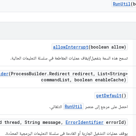
Run
Util
(b
allow
Interrupt
(boolean allow)
تسمح هذه السمة بتفعيل/إيقاف عمليات المقاطعة في سلسلة التعليمات الحالية.
lder
(Process
Builder
.
Redirect redirect
,
List<String>
command
List
,
boolean enable
Cache)
get
Default
()
RunUtil
احصل على مرجع إلى عنصر
التلقائي.
d thread
,
String message
,
Error
Identifier
error
Id)
يوقف عمليات التشغيل الجارية أو القادمة في سلسلة التعليمات البرمجية المحدّدة.