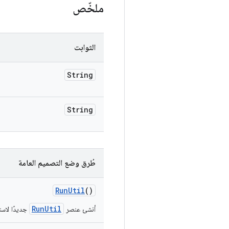
ملخّص
الثوابت
String
String
طُرق وضع التصميم العامة
Run
Util
()
RunUtil
أنشئ عنصر
جديدًا لاست