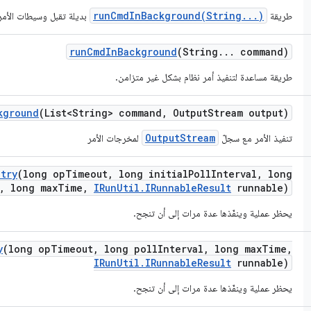
runCmdInBackground(String...)
طريقة
بديلة تقبل وسيطات الأمر
run
Cmd
In
Background
(String
.
.
.
command)
طريقة مساعدة لتنفيذ أمر نظام بشكل غير متزامن.
kground
(List<String> command
,
Output
Stream output)
OutputStream
تنفيذ الأمر مع سجلّ
لمخرجات الأمر
etry
(long op
Timeout
,
long initial
Poll
Interval
,
long
,
long max
Time
,
IRun
Util
.
IRunnable
Result
runnable)
يحظر عملية وينفّذها عدة مرات إلى أن تنجح.
y
(long op
Timeout
,
long poll
Interval
,
long max
Time
,
IRun
Util
.
IRunnable
Result
runnable)
يحظر عملية وينفّذها عدة مرات إلى أن تنجح.