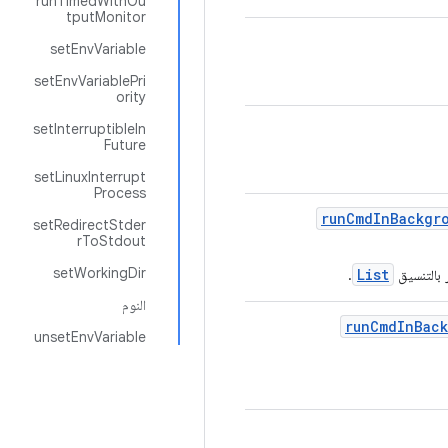
runTimedWithOu
tputMonitor
setEnvVariable
setEnvVariablePri
ority
setInterruptibleIn
Future
setLinuxInterrupt
Process
run
Cmd
In
Backgr
setRedirectStder
rToStdout
setWorkingDir
List
 بالتنسيق
.
النوم
run
Cmd
In
Bac
unsetEnvVariable