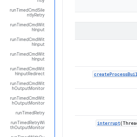
ntly
runTimedCmdSile
ntlyRetry
runTimedCmdWit
hInput
runTimedCmdWit
hInput
runTimedCmdWit
hInput
runTimedCmdWit
hInputRedirect
create
Process
Bui
runTimedCmdWit
hOutputMonitor
runTimedCmdWit
hOutputMonitor
runTimedRetry
runTimedRetryWi
interrupt
(Threa
thOutputMonitor