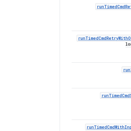
run
Timed
Cmd
Re
run
Timed
Cmd
Retry
With
O
lo
run
run
Timed
Cmd
run
Timed
Cmd
With
In