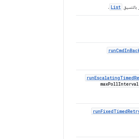
List
 بالتنسيق
.
run
Cmd
In
Bac
run
Escalating
Timed
R
max
Poll
Interval
run
Fixed
Timed
Retr