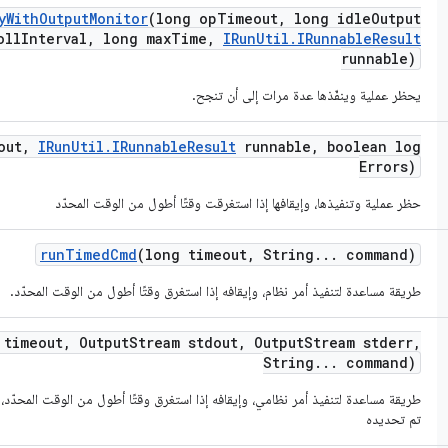
y
With
Output
Monitor
(long op
Timeout
,
long idle
Output
oll
Interval
,
long max
Time
,
IRun
Util
.
IRunnable
Result
runnable)
يحظر عملية وينفّذها عدة مرات إلى أن تنجح.
out
,
IRun
Util
.
IRunnable
Result
runnable
,
boolean log
Errors)
حظر عملية وتنفيذها، وإيقافها إذا استغرقت وقتًا أطول من الوقت المحدّد
run
Timed
Cmd
(long timeout
,
String
.
.
.
command)
طريقة مساعدة لتنفيذ أمر نظام، وإيقافه إذا استغرق وقتًا أطول من الوقت المحدّد.
 timeout
,
Output
Stream stdout
,
Output
Stream stderr
,
String
.
.
.
command)
طريقة مساعدة لتنفيذ أمر نظامي، وإيقافه إذا استغرق وقتًا أطول من الوقت المحدّد، وإ
تم تحديده