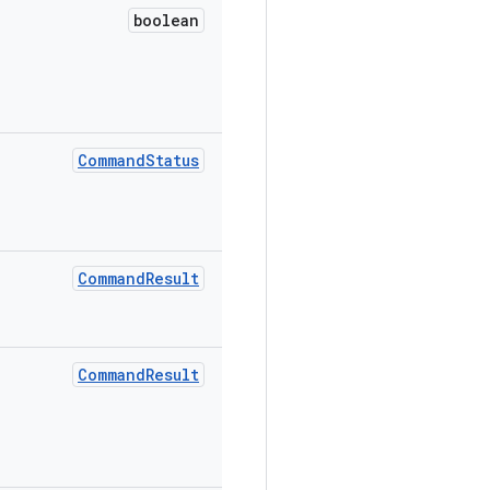
boolean
Command
Status
Command
Result
Command
Result