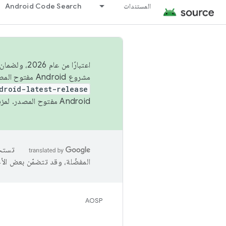
المستندات
Android Code Search
اعتبارًا من
مشروع Android مفتوح المصدر (AOSP) في الربعَين الثاني والرابع. لبناء مشروع Android مفتوح المصدر والمساهمة فيه، استخدِم
droid-latest-release
Android مفتوح المصدر. لمزيد من المعلومات، يُرجى الاطّلاع على
المفضّلة، وقد تتضمّن بعض الأ
AOSP