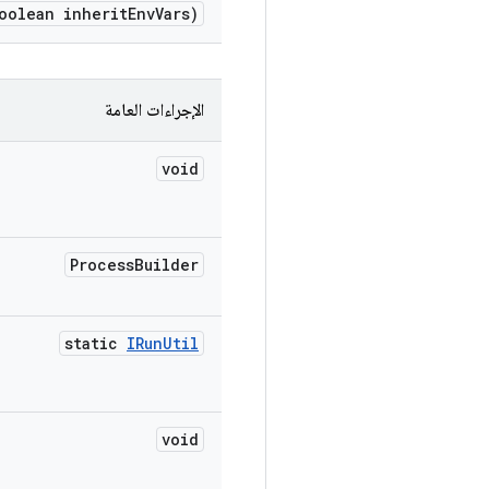
oolean inherit
Env
Vars)
الإجراءات العامة
void
Process
Builder
static
IRun
Util
void