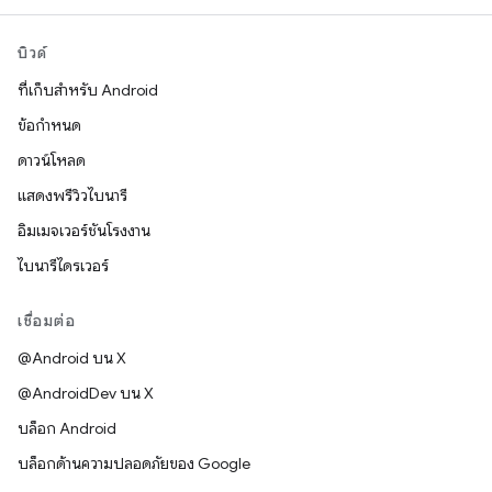
บิวด์
ที่เก็บสำหรับ Android
ข้อกำหนด
ดาวน์โหลด
แสดงพรีวิวไบนารี
อิมเมจเวอร์ชันโรงงาน
ไบนารีไดรเวอร์
เชื่อมต่อ
@Android บน X
@AndroidDev บน X
บล็อก Android
บล็อกด้านความปลอดภัยของ Google