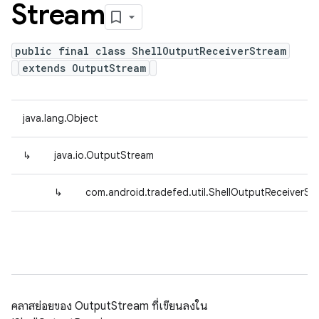
Stream
public final class ShellOutputReceiverStream
extends OutputStream
java.lang.Object
↳
java.io.OutputStream
↳
com.android.tradefed.util.ShellOutputReceiverSt
คลาสย่อยของ OutputStream ที่เขียนลงใน