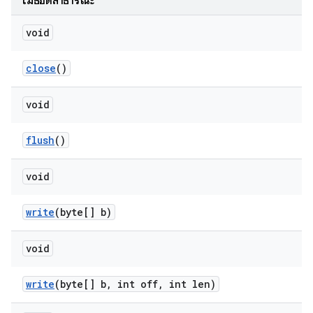
เมธอดสาธารณะ
void
close
()
void
flush
()
void
write
(byte[] b)
void
write
(byte[] b
,
int off
,
int len)