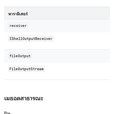
พารามิเตอร์
receiver
IShell
Output
Receiver
file
Output
File
Output
Stream
เมธอดสาธารณะ
ปิด