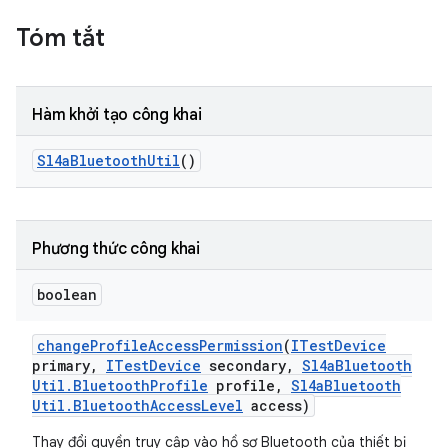
Tóm tắt
Hàm khởi tạo công khai
Sl4a
Bluetooth
Util
()
Phương thức công khai
boolean
change
Profile
Access
Permission
(
ITest
Device
primary
,
ITest
Device
secondary
,
Sl4a
Bluetooth
Util
.
Bluetooth
Profile
profile
,
Sl4a
Bluetooth
Util
.
Bluetooth
Access
Level
access)
Thay đổi quyền truy cập vào hồ sơ Bluetooth của thiết bị