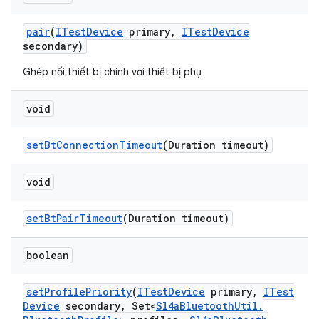
pair
(
ITest
Device
primary
,
ITest
Device
secondary)
Ghép nối thiết bị chính với thiết bị phụ
void
set
Bt
Connection
Timeout
(Duration timeout)
void
set
Bt
Pair
Timeout
(Duration timeout)
boolean
set
Profile
Priority
(
ITest
Device
primary
,
ITest
Device
secondary
,
Set<
Sl4a
Bluetooth
Util
.