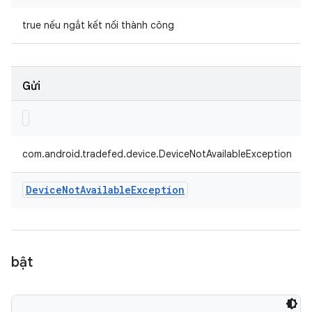
true nếu ngắt kết nối thành công
Gửi
com.android.tradefed.device.DeviceNotAvailableException
Device
Not
Available
Exception
bật