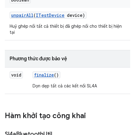
unpair
All
(
ITest
Device
device)
Huỷ ghép nối tất cả thiết bị đã ghép nối cho thiết bị hiện
tại
Phương thức được bảo vệ
void
finalize
()
Dọn dẹp tất cả các kết nối SL4A
Hàm khởi tạo công khai
Sl4a
Bluetooth
Util