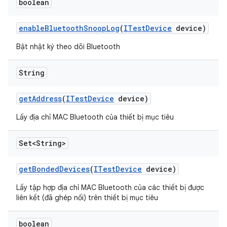
boolean
enable
Bluetooth
Snoop
Log
(
ITest
Device
device)
Bật nhật ký theo dõi Bluetooth
String
get
Address
(
ITest
Device
device)
Lấy địa chỉ MAC Bluetooth của thiết bị mục tiêu
Set<String>
get
Bonded
Devices
(
ITest
Device
device)
Lấy tập hợp địa chỉ MAC Bluetooth của các thiết bị được
liên kết (đã ghép nối) trên thiết bị mục tiêu
boolean