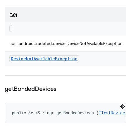
Gửi
com.android.tradefed.device.DeviceNotAvailableException
Device
Not
Available
Exception
get
Bonded
Devices
public Set<String> getBondedDevices (
ITestDevice
 d