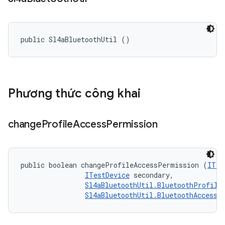
public Sl4aBluetoothUtil ()
Phương thức công khai
change
Profile
Access
Permission
public boolean changeProfileAccessPermission (
ITes
ITestDevice
 secondary, 

Sl4aBluetoothUtil.BluetoothProfile
Sl4aBluetoothUtil.BluetoothAccessL