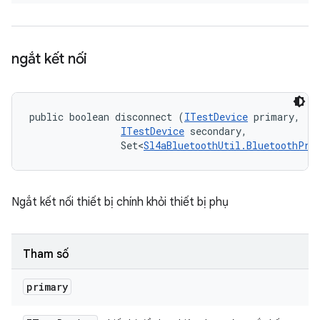
ngắt kết nối
public boolean disconnect (
ITestDevice
 primary, 

ITestDevice
 secondary, 

                Set<
Sl4aBluetoothUtil.BluetoothPro
Ngắt kết nối thiết bị chính khỏi thiết bị phụ
Tham số
primary