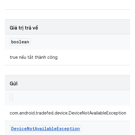
Giá trị trả về
boolean
true nếu tắt thành công
Gửi
com.android.tradefed.device.DeviceNotAvailableException
Device
Not
Available
Exception