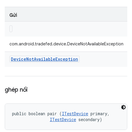
Gửi
com.android.tradefed.device.DeviceNotAvailableException
Device
Not
Available
Exception
ghép nối
public boolean pair (
ITestDevice
 primary, 

ITestDevice
 secondary)