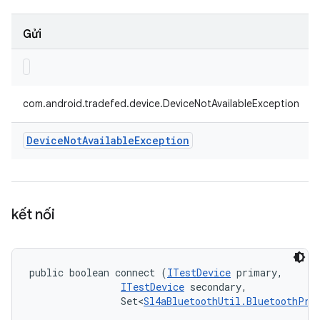
Gửi
com.android.tradefed.device.DeviceNotAvailableException
Device
Not
Available
Exception
kết nối
public boolean connect (
ITestDevice
 primary, 

ITestDevice
 secondary, 

                Set<
Sl4aBluetoothUtil.BluetoothPro