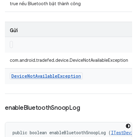
true nếu Bluetooth bật thành công
Gửi
com.android.tradefed.device.DeviceNotAvailableException
Device
Not
Available
Exception
enable
Bluetooth
Snoop
Log
public boolean enableBluetoothSnoopLog (
ITestDevic