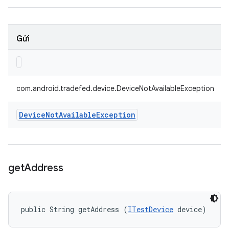
Gửi
com.android.tradefed.device.DeviceNotAvailableException
Device
Not
Available
Exception
get
Address
public String getAddress (
ITestDevice
 device)