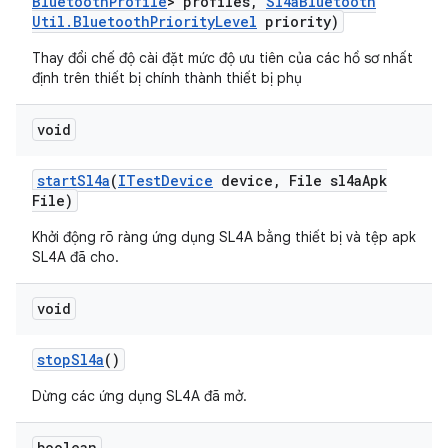
Bluetooth
Profile
> profiles
,
Sl4a
Bluetooth
Util
.
Bluetooth
Priority
Level
priority)
Thay đổi chế độ cài đặt mức độ ưu tiên của các hồ sơ nhất
định trên thiết bị chính thành thiết bị phụ
void
start
Sl4a
(
ITest
Device
device
,
File sl4a
Apk
File)
Khởi động rõ ràng ứng dụng SL4A bằng thiết bị và tệp apk
SL4A đã cho.
void
stop
Sl4a
()
Dừng các ứng dụng SL4A đã mở.
boolean