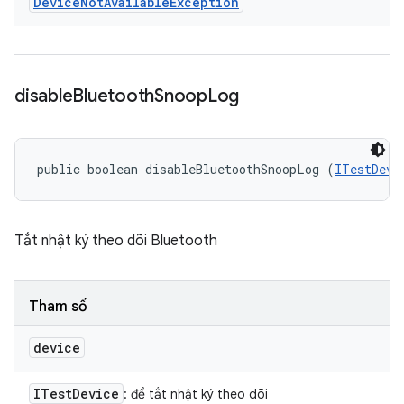
Device
Not
Available
Exception
disable
Bluetooth
Snoop
Log
public boolean disableBluetoothSnoopLog (
ITestDevi
Tắt nhật ký theo dõi Bluetooth
Tham số
device
ITest
Device
: để tắt nhật ký theo dõi