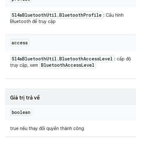
Sl4a
Bluetooth
Util
.
Bluetooth
Profile
: Cấu hình
Bluetooth để truy cập
access
Sl4a
Bluetooth
Util
.
Bluetooth
Access
Level
: cấp độ
Bluetooth
Access
Level
truy cập, xem
Giá trị trả về
boolean
true nếu thay đổi quyền thành công