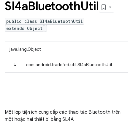
Sl4a
Bluetooth
Util
public class Sl4aBluetoothUtil
extends Object
java.lang.Object
↳
com.android.tradefed.util.Sl4aBluetoothUtil
Một lớp tiện ích cung cấp các thao tác Bluetooth trên
một hoặc hai thiết bị bằng SL4A