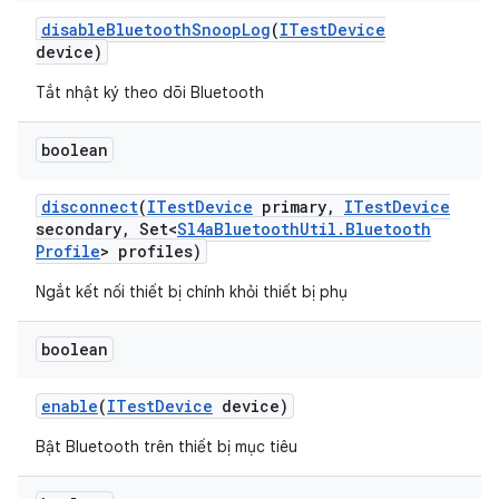
disable
Bluetooth
Snoop
Log
(
ITest
Device
device)
Tắt nhật ký theo dõi Bluetooth
boolean
disconnect
(
ITest
Device
primary
,
ITest
Device
secondary
,
Set<
Sl4a
Bluetooth
Util
.
Bluetooth
Profile
> profiles)
Ngắt kết nối thiết bị chính khỏi thiết bị phụ
boolean
enable
(
ITest
Device
device)
Bật Bluetooth trên thiết bị mục tiêu