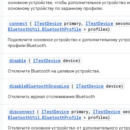
основном устройстве, чтобы дополнительное устройство мо
основному устройству по заданному профилю.
connect
(
ITest
Device
primary
,
ITest
Device
second
Bluetooth
Util
.
Bluetooth
Profile
> profiles)
Подключите основное устройство к дополнительному устро
профили Bluetooth.
disable
(
ITest
Device
device)
Отключите Bluetooth на целевом устройстве.
disable
Bluetooth
Snoop
Log
(
ITest
Device
device)
Отключить журнал отслеживания Bluetooth
disconnect
(
ITest
Device
primary
,
ITest
Device
sec
Bluetooth
Util
.
Bluetooth
Profile
> profiles)
Отключите основное устройство от дополнительного устр