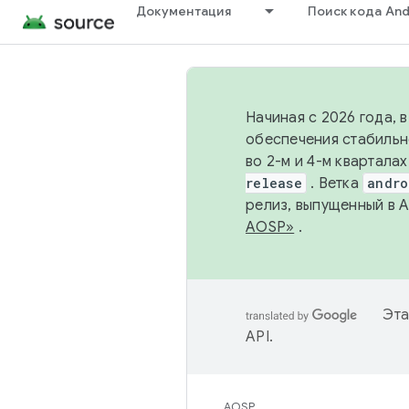
Документация
Поиск кода And
Начиная с 2026 года, 
обеспечения стабильн
во 2-м и 4-м квартала
release
. Ветка
andro
релиз, выпущенный в 
AOSP»
.
Эта
API
.
AOSP