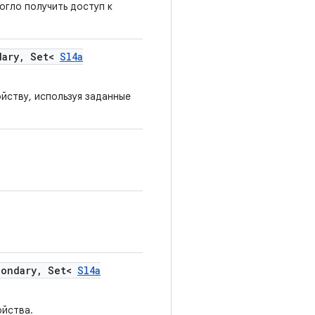
гло получить доступ к
ary
,
Set<
Sl4a
йству, используя заданные
ondary
,
Set<
Sl4a
ойства.