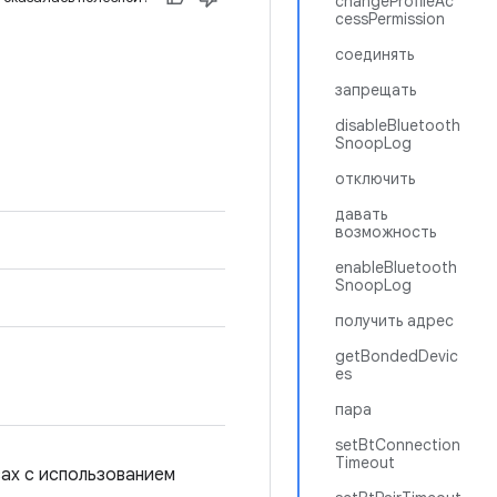
changeProfileAc
cessPermission
соединять
запрещать
disableBluetooth
SnoopLog
отключить
давать
возможность
enableBluetooth
SnoopLog
получить адрес
getBondedDevic
es
пара
setBtConnection
Timeout
вах с использованием