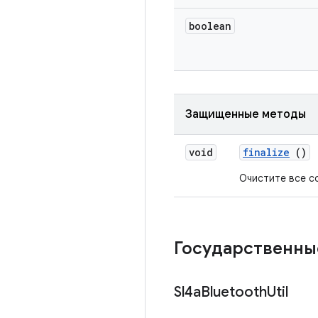
boolean
Защищенные методы
void
finalize
()
Очистите все с
Государственны
Sl4a
Bluetooth
Util