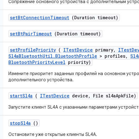
Сопряжение основного устройства с дополнительным устр
set
Bt
Connection
Timeout
(Duration timeout)
set
Bt
Pair
Timeout
(Duration timeout)
set
Profile
Priority
(
ITest
Device
primary
,
ITest
De
Sl4a
Bluetooth
Util
.
Bluetooth
Profile
> profiles
,
Sl4
Bluetooth
Priority
Level
priority)
Измените приоритет заданных профилей на основном устр
дополнительного устройства.
start
Sl4a
(
ITest
Device
device
,
File sl4a
Apk
File)
Запустите клиент SL4A с указанными параметрами устройст
stop
Sl4a
()
Остановите уже открытые клиенты SL4A.