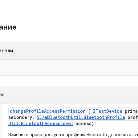
жание
ители
ды
change
Profile
Access
Permission
(
ITest
Device
prima
secondary
,
Sl4a
Bluetooth
Util
.
Bluetooth
Profile
prof
Util
.
Bluetooth
Access
Level
access)
Измените права доступа к профилю Bluetooth дополнительн