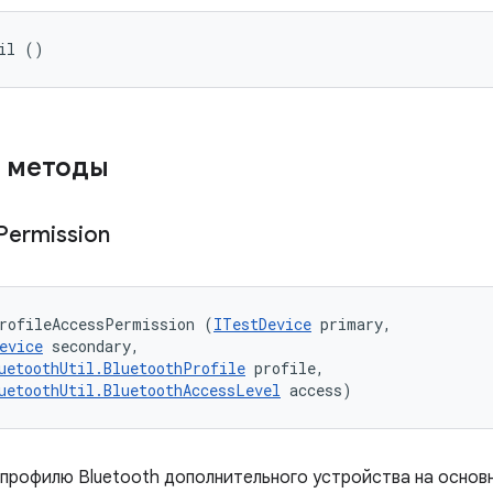
il ()
 методы
Permission
rofileAccessPermission (
ITestDevice
 primary, 

evice
 secondary, 

uetoothUtil.BluetoothProfile
 profile, 

uetoothUtil.BluetoothAccessLevel
 access)
 профилю Bluetooth дополнительного устройства на основ