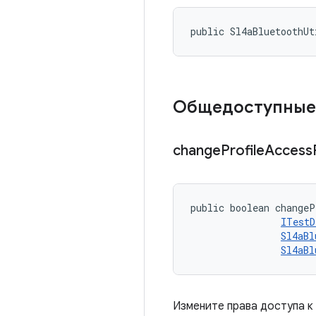
public Sl4aBluetoothUt
Общедоступные
change
Profile
Access
public boolean changeP
ITestD
Sl4aBl
Sl4aBl
Измените права доступа к