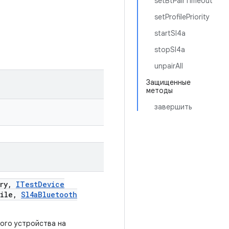
setBtPairTimeout
setProfilePriority
startSl4a
stopSl4a
unpairAll
Защищенные
методы
завершить
ry
,
ITest
Device
ile
,
Sl4a
Bluetooth
ого устройства на