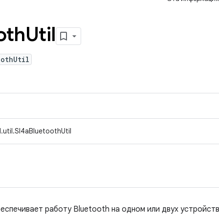
oth
Util
othUtil
util.Sl4aBluetoothUtil
еспечивает работу Bluetooth на одном или двух устройст