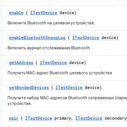
enable
(
ITest
Device
device)
Включите Bluetooth на целевом устройстве.
enable
Bluetooth
Snoop
Log
(
ITest
Device
device)
Включить журнал отслеживания Bluetooth
get
Address
(
ITest
Device
device)
Получить MAC-адрес Bluetooth целевого устройства
get
Bonded
Devices
(
ITest
Device
device)
Получите набор MAC-адресов Bluetooth сопряженных (парн
устройстве.
pair
(
ITest
Device
primary
,
ITest
Device
secondary