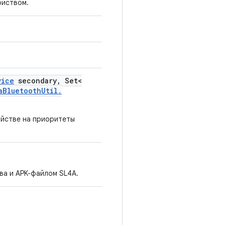
ойством.
vice
secondary
,
Set<
a
Bluetooth
Util
.
ойстве на приоритеты
ва и APK-файлом SL4A.