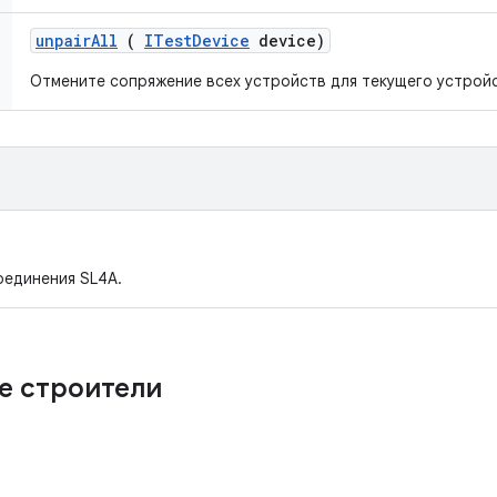
unpair
All
(
ITest
Device
device)
Отмените сопряжение всех устройств для текущего устрой
оединения SL4A.
е строители