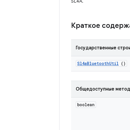
SL4A.
Краткое содер
Государственные стро
Sl4a
Bluetooth
Util
()
Общедоступные мето
boolean