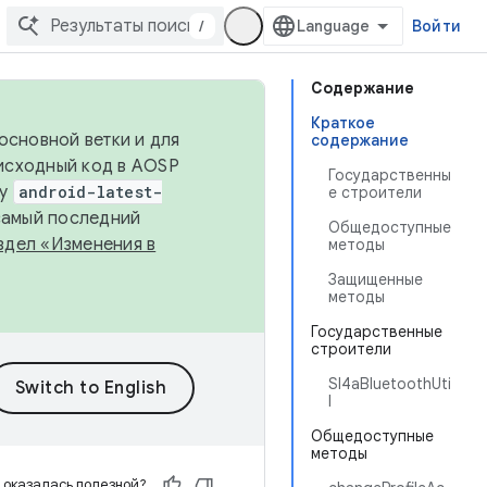
/
Войти
Содержание
Краткое
основной ветки и для
содержание
исходный код в AOSP
Государственны
ку
android-latest-
е строители
 самый последний
Общедоступные
здел «Изменения в
методы
Защищенные
методы
Государственные
строители
Sl4aBluetoothUti
l
Общедоступные
методы
 оказалась полезной?