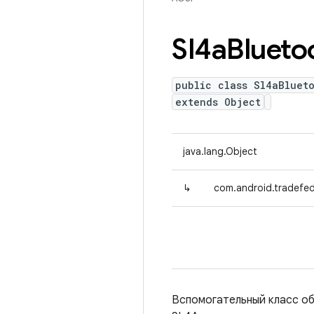
Sl4a
Blueto
public class Sl4aBlueto
extends Object
java.lang.Object
↳
com.android.tradefed.
Вспомогательный класс об