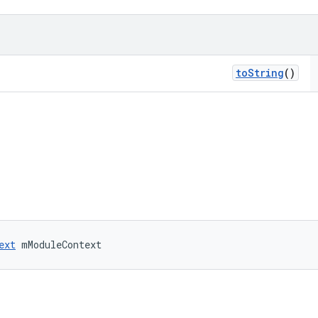
to
String
()
ext
 mModuleContext