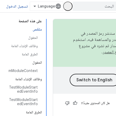
تسجيل الدخول
على هذه الصفحة
ملخّص
كامل، سننشر رمز المصدر في
الحقول
صدار تم نشره في مشروع
وظائف الإنشاء العامة
.
الطرق العامة
الحقول
mModuleContext
وظائف الإنشاء العامة
TestModuleStart
edEventInfo
TestModuleStart
هل كان المحتوى مفيدًا؟
edEventInfo
الطرق العامة