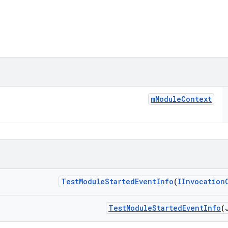
m
Module
Context
Test
Module
Started
Event
Info
(
IInvocation
Test
Module
Started
Event
Info
(