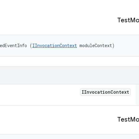
Test
Mo
edEventInfo (
IInvocationContext
 moduleContext)
IInvocation
Context
Test
Mo