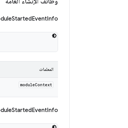
وظائف الإنشاء العامة
dule
Started
Event
Info
المعلمات
module
Context
dule
Started
Event
Info