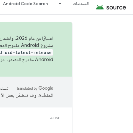
المستندات
Android Code Search
اعتبارًا من
مشروع Android مفتوح المصدر (AOSP) في الربعَين الثاني والرابع. لبناء مشروع Android مفتوح المصدر والمساهمة فيه، استخدِم
droid-latest-release
Android مفتوح المصدر. لمزيد من المعلومات، يُرجى الاطّلاع على
المفضّلة، وقد تتضمّن بعض الأ
AOSP