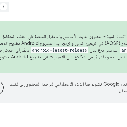
/
 عام 2026، ولضمان اتّساق نموذج التطوير الثابت الأساسي واستقرار المنصة في النظام المت
an
. سيشير فرع بيان
android-latest-release
دائمًا إلى أحدث إ
التغييرات في مشروع Android مفتوح المصدر
تستخدم Google تكنولوجيا الذكاء الاصطناعي لترجمة المحتوى إلى لغتك
خطاء.