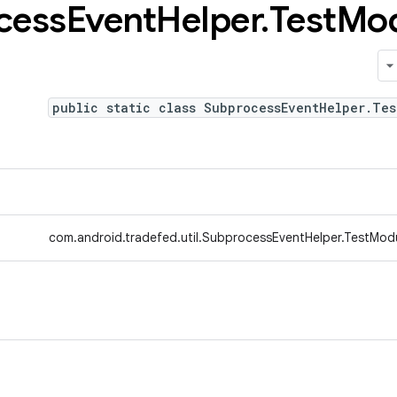
cess
Event
Helper
.
Test
Mod
public static class SubprocessEventHelper.Tes
com.android.tradefed.util.SubprocessEventHelper.TestMod