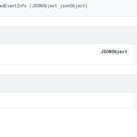
tedEventInfo (JSONObject jsonObject)
JSONObject