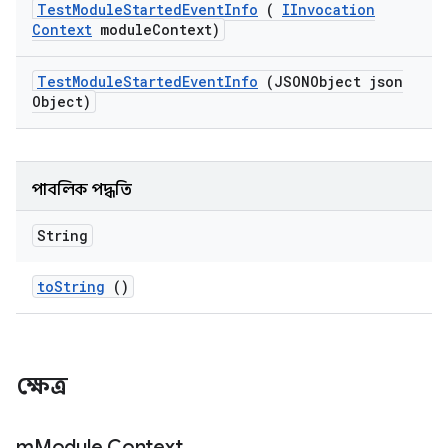
Test
Module
Started
Event
Info
(
IInvocation
Context
module
Context)
Test
Module
Started
Event
Info
(JSONObject json
Object)
পাবলিক পদ্ধতি
String
to
String
()
ক্ষেত্র
m
Module Context