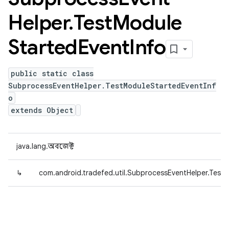
Helper
.
Test
Module
Started
Event
Info
public static class
SubprocessEventHelper.TestModuleStartedEventInf
o
extends Object
java.lang.অবজেক্ট
↳
com.android.tradefed.util.SubprocessEventHelper.Test