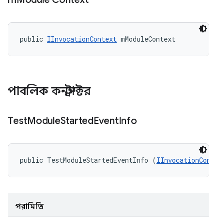
public 
IInvocationContext
 mModuleContext
পাবলিক কনস্ট্রাক্টর
Test
Module
Started
Event
Info
public TestModuleStartedEventInfo (
IInvocationCont
পরামিতি