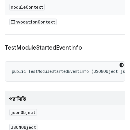
module
Context
IInvocation
Context
Test
Module
Started
Event
Info
public TestModuleStartedEventInfo (JSONObject jso
পরামিতি
json
Object
JSONObject