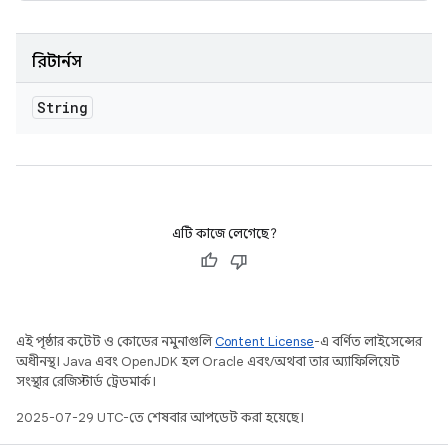
রিটার্নস
String
এটি কাজে লেগেছে?
এই পৃষ্ঠার কন্টেন্ট ও কোডের নমুনাগুলি
Content License
-এ বর্ণিত লাইসেন্সের
অধীনস্থ। Java এবং OpenJDK হল Oracle এবং/অথবা তার অ্যাফিলিয়েট
সংস্থার রেজিস্টার্ড ট্রেডমার্ক।
2025-07-29 UTC-তে শেষবার আপডেট করা হয়েছে।