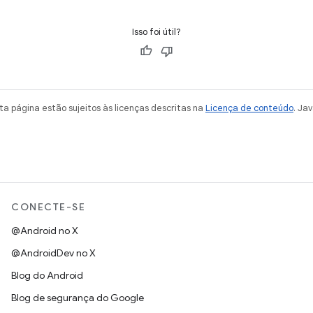
Isso foi útil?
a página estão sujeitos às licenças descritas na
Licença de conteúdo
. Ja
CONECTE-SE
@Android no X
@AndroidDev no X
Blog do Android
Blog de segurança do Google