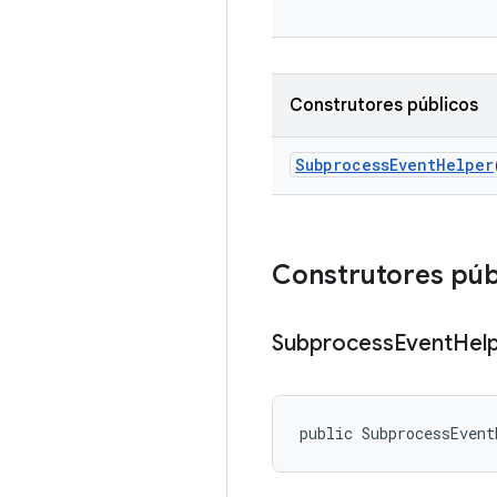
Construtores públicos
Subprocess
Event
Helper
Construtores púb
Subprocess
Event
Hel
public SubprocessEvent