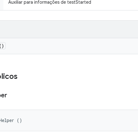
Auxiliar para informações de testStarted
()
licos
per
Helper ()