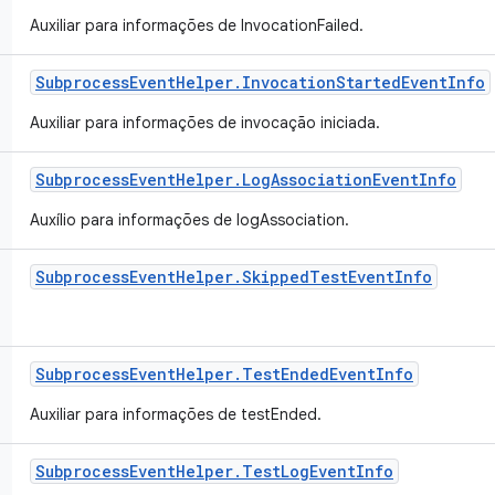
Auxiliar para informações de InvocationFailed.
Subprocess
Event
Helper
.
Invocation
Started
Event
Info
Auxiliar para informações de invocação iniciada.
Subprocess
Event
Helper
.
Log
Association
Event
Info
Auxílio para informações de logAssociation.
Subprocess
Event
Helper
.
Skipped
Test
Event
Info
Subprocess
Event
Helper
.
Test
Ended
Event
Info
Auxiliar para informações de testEnded.
Subprocess
Event
Helper
.
Test
Log
Event
Info