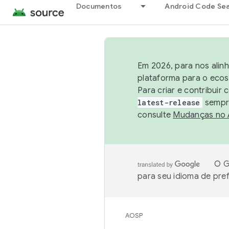
Documentos
Android Code Se
Em 2026, para nos alin
plataforma para o ecos
Para criar e contribuir
latest-release
sempre
consulte
Mudanças no
O G
para seu idioma de pre
AOSP