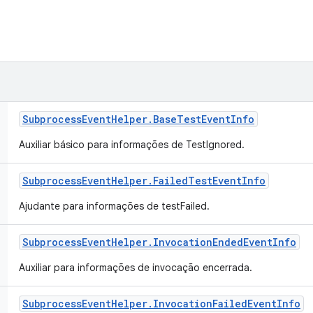
Subprocess
Event
Helper
.
Base
Test
Event
Info
Auxiliar básico para informações de TestIgnored.
Subprocess
Event
Helper
.
Failed
Test
Event
Info
Ajudante para informações de testFailed.
Subprocess
Event
Helper
.
Invocation
Ended
Event
Info
Auxiliar para informações de invocação encerrada.
Subprocess
Event
Helper
.
Invocation
Failed
Event
Info