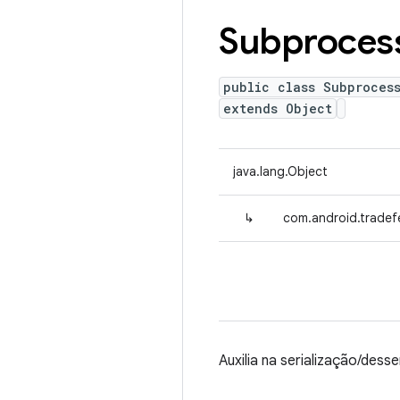
Subproces
public class Subproces
extends Object
java.lang.Object
↳
com.android.tradef
Auxilia na serialização/dess