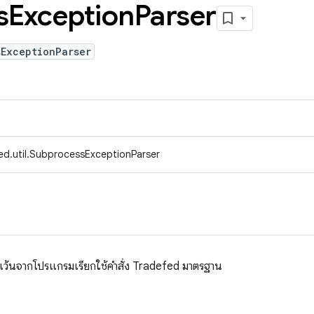
s
Exception
Parser
sExceptionParser
ed.util.SubprocessExceptionParser
ยกเว้นจากโปรแกรมเรียกใช้คำสั่ง Tradefed มาตรฐาน