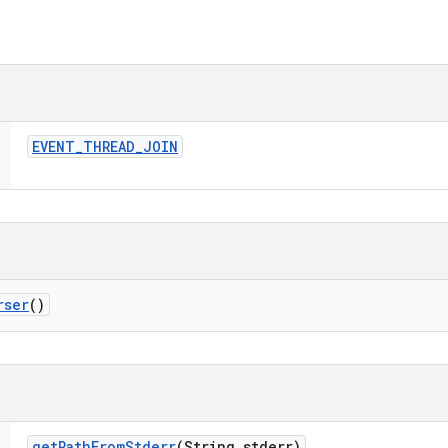
EVENT
_
THREAD
_
JOIN
rser
()
get
Path
From
Stderr
(String stderr)