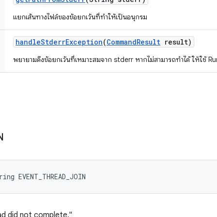
แยกเส้นทางไฟล์ของข้อยกเว้นที่ทำให้เป็นอนุกรม
handle
Stderr
Exception
(
Command
Result
result)
พยายามดึงข้อยกเว้นที่เหมาะสมจาก stderr หากไม่สามารถทำได้ ให้ใช้ 
N
ring EVENT_THREAD_JOIN
ead did not complete."