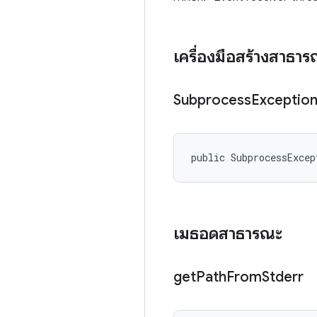
เครื่องมือสร้างสาธา
Subprocess
Exceptio
public SubprocessExcep
เมธอดสาธารณะ
get
Path
From
Stderr