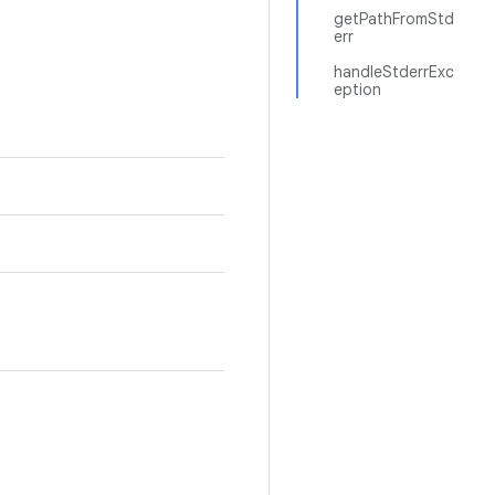
getPathFromStd
err
handleStderrExc
eption