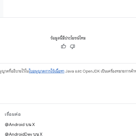
ข้อมูลนี้มีประโยชน์ไหม
อนุญาตที่อธิบายไว้ใน
ใบอนุญาตการใช้เนื้อหา
Java และ OpenJDK เป็นเครื่องหมายการค้าห
เชื่อมต่อ
@Android บน X
@AndroidDev บน X