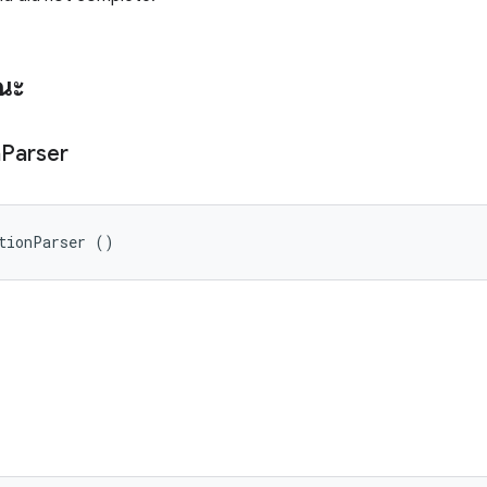
รณะ
n
Parser
tionParser ()