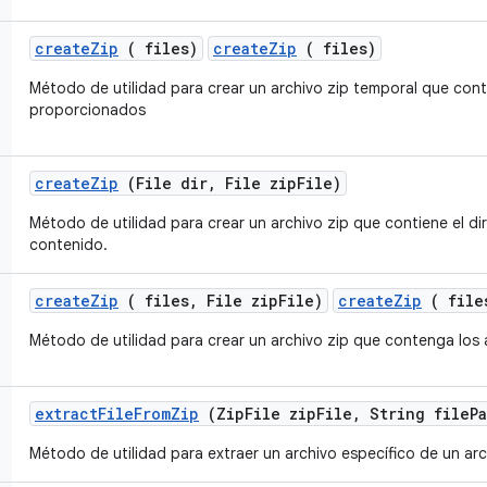
create
Zip
( files)
createZip
( files)
Método de utilidad para crear un archivo zip temporal que cont
proporcionados
create
Zip
(File dir
,
File zip
File)
Método de utilidad para crear un archivo zip que contiene el d
contenido.
create
Zip
( files
,
File zip
File)
createZip
( files
Método de utilidad para crear un archivo zip que contenga los
extract
File
From
Zip
(Zip
File zip
File
,
String file
P
Método de utilidad para extraer un archivo específico de un arc