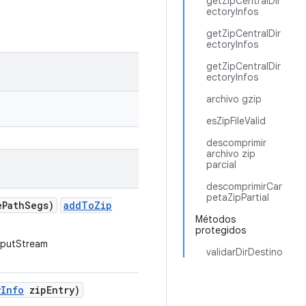
getZipCentralDir
ectoryInfos
getZipCentralDir
ectoryInfos
getZipCentralDir
ectoryInfos
archivo gzip
esZipFileValid
descomprimir
archivo zip
parcial
descomprimirCar
petaZipPartial
e
Path
Segs)
addToZip
Métodos
protegidos
tputStream
validarDirDestino
y
Info
zip
Entry)