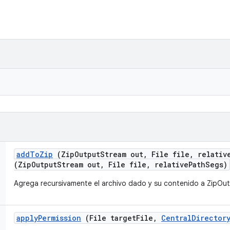
add
To
Zip
(Zip
Output
Stream out
,
File file
,
relativ
(ZipOutputStream out, File file, relativePathSegs)
Agrega recursivamente el archivo dado y su contenido a ZipOu
apply
Permission
(File target
File
,
Central
Director