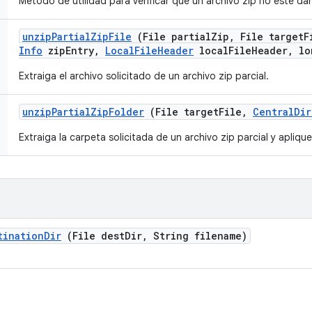
Método de utilidad para verificar que un archivo zip no esté da
unzip
Partial
Zip
File
(File partial
Zip
,
File target
F
Info
zip
Entry
,
Local
File
Header
local
File
Header
,
lo
Extraiga el archivo solicitado de un archivo zip parcial.
unzip
Partial
Zip
Folder
(File target
File
,
Central
Dir
Extraiga la carpeta solicitada de un archivo zip parcial y apliq
tination
Dir
(File dest
Dir
,
String filename)