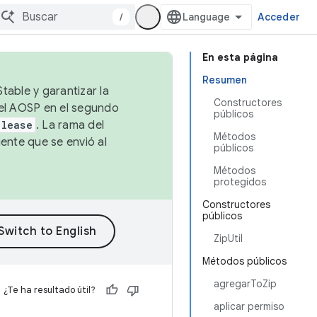
/
Acceder
En esta página
Resumen
table y garantizar la
Constructores
 el AOSP en el segundo
públicos
elease
. La rama del
Métodos
ente que se envió al
públicos
Métodos
protegidos
Constructores
públicos
ZipUtil
Métodos públicos
agregarToZip
¿Te ha resultado útil?
aplicar permiso