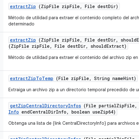
extract
Zip
(Zip
File zip
File
,
File dest
Dir)
Método de utilidad para extraer el contenido completo del archi
determinado
extract
Zip
(Zip
File zip
File
,
File dest
Dir
,
should
(ZipFile zipFile, File destDir, shouldExtract)
Método de utilidad para extraer el contenido del archivo zip e
extract
Zip
To
Temp
(File zip
File
,
String name
Hint)
Extraiga un archivo zip a un directorio temporal precedido de 
get
Zip
Central
Directory
Infos
(File partial
Zip
File
,
Info
end
Central
Dir
Info
,
boolean use
Zip64)
Obtenga una lista de {link CentralDirectoryInfo} para archivos e