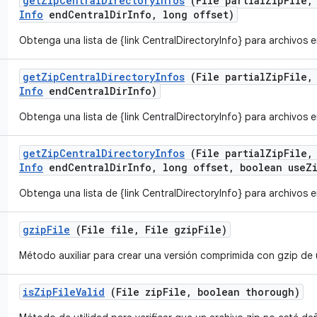
get
Zip
Central
Directory
Infos
(File partial
Zip
File
,
Info
end
Central
Dir
Info
,
long offset)
Obtenga una lista de {link CentralDirectoryInfo} para archivos e
get
Zip
Central
Directory
Infos
(File partial
Zip
File
,
Info
end
Central
Dir
Info)
Obtenga una lista de {link CentralDirectoryInfo} para archivos e
get
Zip
Central
Directory
Infos
(File partial
Zip
File
,
Info
end
Central
Dir
Info
,
long offset
,
boolean use
Z
Obtenga una lista de {link CentralDirectoryInfo} para archivos e
gzip
File
(File file
,
File gzip
File)
Método auxiliar para crear una versión comprimida con gzip de 
is
Zip
File
Valid
(File zip
File
,
boolean thorough)