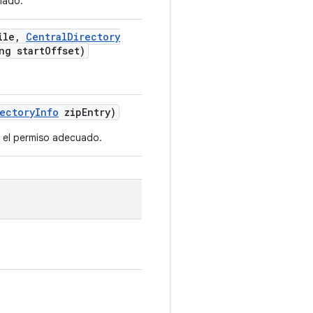
ñado.
ile
,
Central
Directory
ng start
Offset)
ectory
Info
zip
Entry)
ue el permiso adecuado.