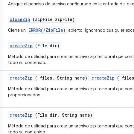
Aplique el permiso de archivo configurado en la entrada del dire
close
Zip
(Zip
File zip
File)
ERROR(/ZipFile)
Cierre un
abierto, ignorando cualquier exc
create
Zip
(File dir)
Método de utilidad para crear un archivo zip temporal que cont
todo su contenido.
create
Zip
( files
,
String name)
createZip
( files
Método de utilidad para crear un archivo zip temporal que cont
proporcionados.
create
Zip
(File dir
,
String name)
Método de utilidad para crear un archivo zip temporal que cont
todo su contenido.