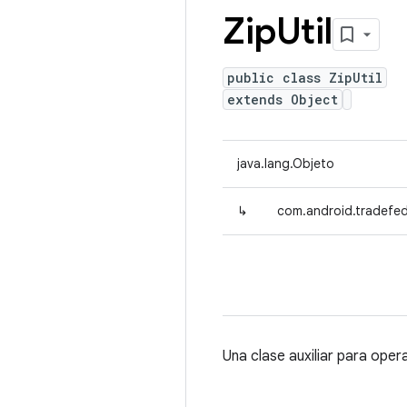
Zip
Util
public class ZipUtil
extends Object
java.lang.Objeto
↳
com.android.tradefed.u
Una clase auxiliar para ope