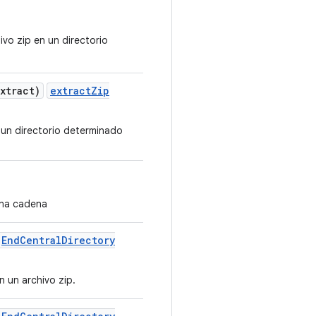
vo zip en un directorio
Extract)
extractZip
n un directorio determinado
una cadena
End
Central
Directory
n un archivo zip.