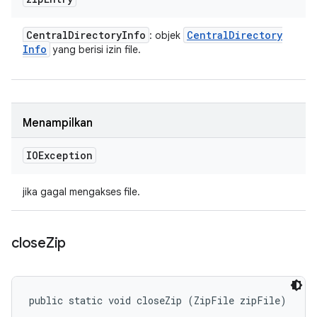
Central
Directory
Info
Central
Directory
: objek
Info
yang berisi izin file.
Menampilkan
IOException
jika gagal mengakses file.
close
Zip
public static void closeZip (ZipFile zipFile)