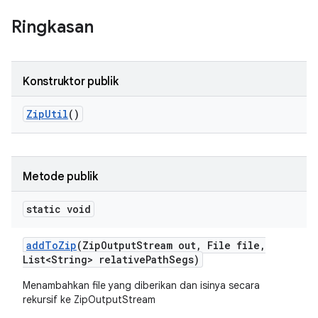
Ringkasan
Konstruktor publik
Zip
Util
()
Metode publik
static void
add
To
Zip
(Zip
Output
Stream out
,
File file
,
List<String> relative
Path
Segs)
Menambahkan file yang diberikan dan isinya secara
rekursif ke ZipOutputStream