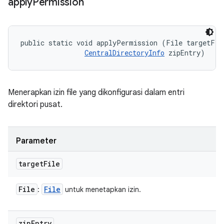
apply
Permission
public static void applyPermission (File targetFile
CentralDirectoryInfo
 zipEntry)
Menerapkan izin file yang dikonfigurasi dalam entri
direktori pusat.
Parameter
target
File
File
File
:
untuk menetapkan izin.
zip
Entry