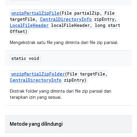
unzip
Partial
Zip
File
(File partial
Zip
,
File
target
File
,
Central
Directory
Info
zip
Entry
,
Local
File
Header
local
File
Header
,
long start
Offset)
Mengekstrak satu file yang diminta dari file zip parsial.
static void
unzip
Partial
Zip
Folder
(File target
File
,
Central
Directory
Info
zip
Entry)
Ekstrak folder yang diminta dari file zip parsial dan
terapkan izin yang sesuai.
Metode yang dilindungi