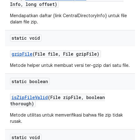
Info
,
long offset)
Mendapatkan daftar {link CentralDirectoryInfo} untuk file
dalam file zip.
static void
gzip
File
(File file
,
File gzip
File)
Metode helper untuk membuat versi ter-gzip dari satu file.
static boolean
is
Zip
File
Valid
(File zip
File
,
boolean
thorough)
Metode utilitas untuk memverifikasi bahwa file zip tidak
rusak.
static void