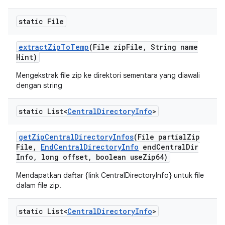
static File
extract
Zip
To
Temp
(File zip
File
,
String name
Hint)
Mengekstrak file zip ke direktori sementara yang diawali
dengan string
static List<
Central
Directory
Info
>
get
Zip
Central
Directory
Infos
(File partial
Zip
File
,
End
Central
Directory
Info
end
Central
Dir
Info
,
long offset
,
boolean use
Zip64)
Mendapatkan daftar {link CentralDirectoryInfo} untuk file
dalam file zip.
static List<
Central
Directory
Info
>