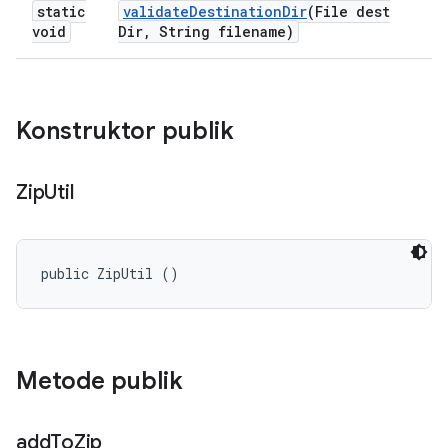
static
validate
Destination
Dir
(File dest
void
Dir
,
String filename)
Konstruktor publik
Zip
Util
public ZipUtil ()
Metode publik
add
To
Zip