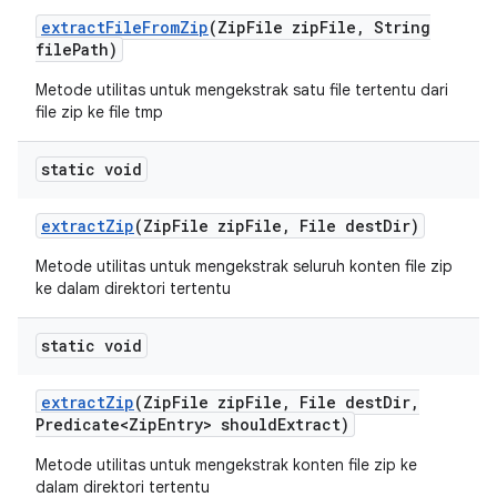
extract
File
From
Zip
(Zip
File zip
File
,
String
file
Path)
Metode utilitas untuk mengekstrak satu file tertentu dari
file zip ke file tmp
static void
extract
Zip
(Zip
File zip
File
,
File dest
Dir)
Metode utilitas untuk mengekstrak seluruh konten file zip
ke dalam direktori tertentu
static void
extract
Zip
(Zip
File zip
File
,
File dest
Dir
,
Predicate<Zip
Entry> should
Extract)
Metode utilitas untuk mengekstrak konten file zip ke
dalam direktori tertentu