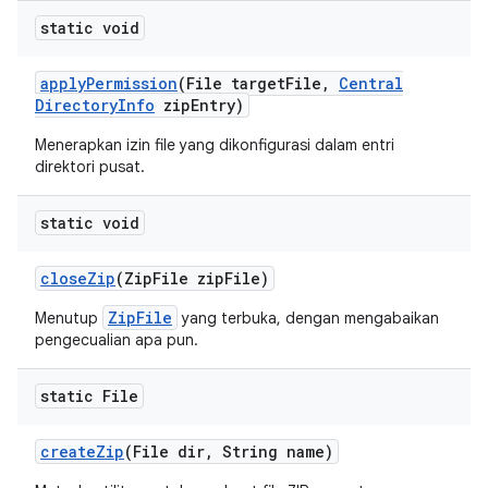
static void
apply
Permission
(File target
File
,
Central
Directory
Info
zip
Entry)
Menerapkan izin file yang dikonfigurasi dalam entri
direktori pusat.
static void
close
Zip
(Zip
File zip
File)
ZipFile
Menutup
yang terbuka, dengan mengabaikan
pengecualian apa pun.
static File
create
Zip
(File dir
,
String name)