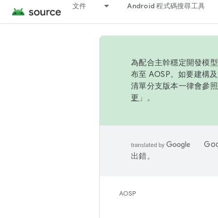
文件
Android 程式碼搜尋工具
為配合主幹穩定開發模型，
布至 AOSP。如要建構及
清單分支版本一律會參照推
更
」。
Go
出錯。
AOSP