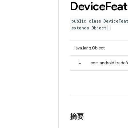
Device
Feat
public class DeviceFea
extends Object
java.lang.Object
↳
com.android.tradefe
摘要