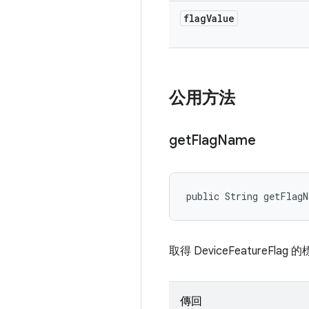
flag
Value
公用方法
get
Flag
Name
public String getFlag
取得 DeviceFeatureFla
傳回