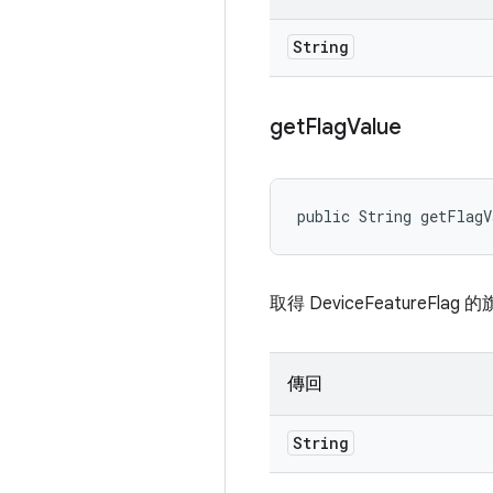
String
get
Flag
Value
public String getFlag
取得 DeviceFeatureFlag
傳回
String