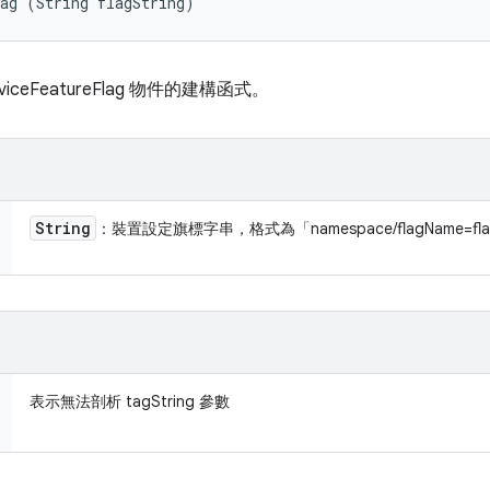
ag (String flagString)
eFeatureFlag 物件的建構函式。
String
：裝置設定旗標字串，格式為「namespace/flagName=flag
表示無法剖析 tagString 參數