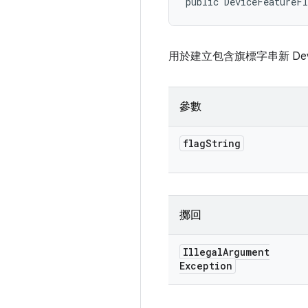
public DeviceFeatureFl
用於建立包含旗標字串新 Devic
參數
flag
String
擲回
Illegal
Argument
Exception