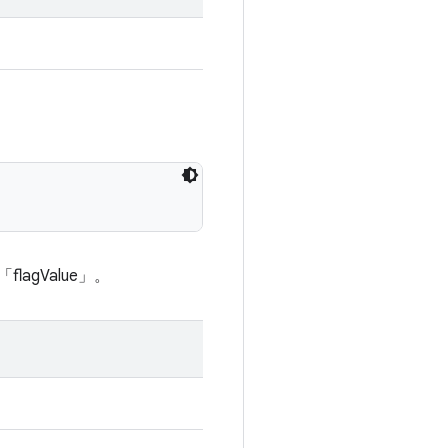
flagValue」。