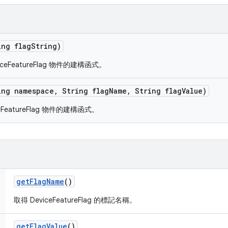
ing flag
String)
eFeatureFlag 物件的建構函式。
ing namespace
,
String flag
Name
,
String flag
Value)
eatureFlag 物件的建構函式。
get
Flag
Name
()
取得 DeviceFeatureFlag 的標記名稱。
get
Flag
Value
()