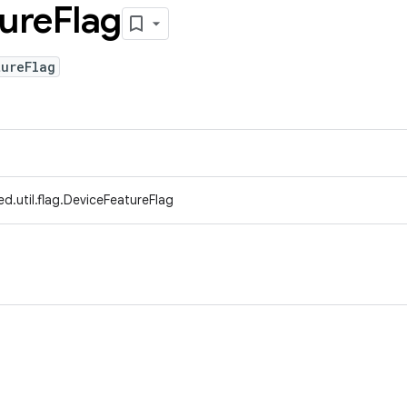
ure
Flag
tureFlag
d.util.flag.DeviceFeatureFlag