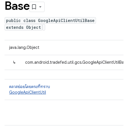
Base
public class GoogleApiClientUtilBase
extends Object
java.lang.Object
↳
com.android.tradefed.util.gcs.GoogleApiClientUtilBas
คลาสย่อยโดยตรงที่ทราบ
GoogleApiClientUtil