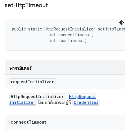
set
Http
Timeout
public static HttpRequestInitializer setHttpTimeout
                int connectTimeout, 

                int readTimeout)
พารามิเตอร์
request
Initializer
Http
Request
Initializer
Http
Request
:
Initializer
Credential
โดยปกติแล้วจะอยู่ที่
connect
Timeout