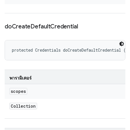
do
Create
Default
Credential
protected Credentials doCreateDefaultCredential (C
พารามิเตอร์
scopes
Collection