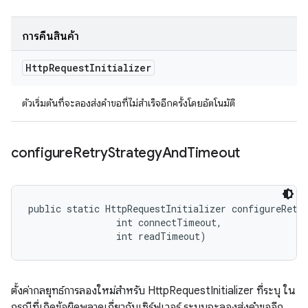
การคืนสินค้า
Http
Request
Initializer
ตัวเริ่มต้นที่จะลองส่งคำขอที่ไม่สำเร็จอีกครั้งโดยอัตโนมัติ
configure
Retry
Strategy
And
Timeout
public static HttpRequestInitializer configureRetry
                int connectTimeout, 

                int readTimeout)
ตั้งค่ากลยุทธ์การลองใหม่สำหรับ HttpRequestInitializer ที่ระบุ ใน
กรณีที่เกิดข้อผิดพลาดเกี่ยวกับเซิร์ฟเวอร์ ระบบจะลองส่งคำขออีก