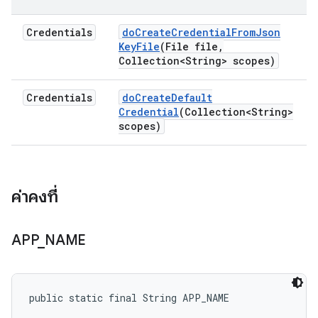
Credentials
do
Create
Credential
From
Json
Key
File
(File file
,
Collection<String> scopes)
Credentials
do
Create
Default
Credential
(Collection<String>
scopes)
ค่าคงที่
APP
_
NAME
public static final String APP_NAME