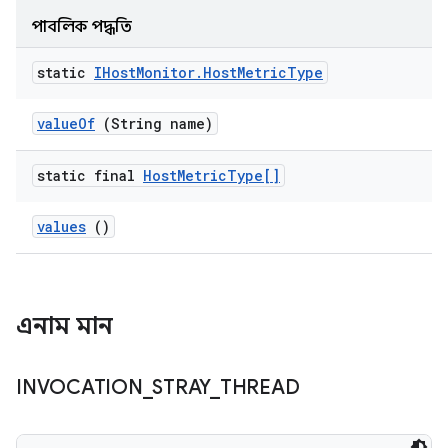
পাবলিক পদ্ধতি
static
IHost
Monitor
.
Host
Metric
Type
value
Of
(String name)
static final
Host
Metric
Type[]
values
()
এনাম মান
INVOCATION
_
STRAY
_
THREAD