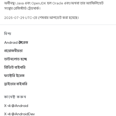
অধীনস্থ। Java এবং OpenJDK হল Oracle এবং/অথবা তার অ্যাফিলিয়েট
সংস্থার রেজিস্টার্ড ট্রেডমার্ক।
2025-07-29 UTC-তে শেষবার আপডেট করা হয়েছে।
বিল্ড
Android স্টোরেজ
প্রয়োজনীয়তা
ডাউনলোড হচ্ছে
প্রিভিউ বাইনারি
ফ্যাক্টরি ইমেজ
ড্রাইভার বাইনারি
কানেক্ট করুন
X-এ @Android
X-এ @AndroidDev