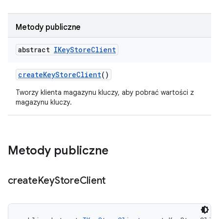
Metody publiczne
abstract
IKey
Store
Client
create
Key
Store
Client
()
Tworzy klienta magazynu kluczy, aby pobrać wartości z
magazynu kluczy.
Metody publiczne
create
Key
Store
Client