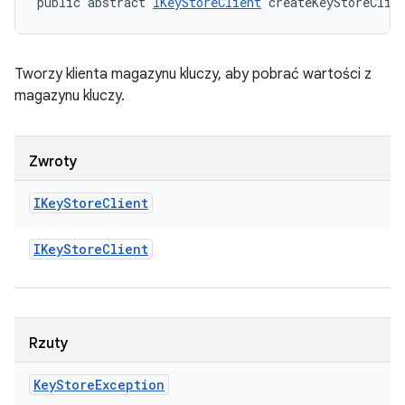
public abstract 
IKeyStoreClient
 createKeyStoreClie
Tworzy klienta magazynu kluczy, aby pobrać wartości z
magazynu kluczy.
Zwroty
IKey
Store
Client
IKey
Store
Client
Rzuty
Key
Store
Exception