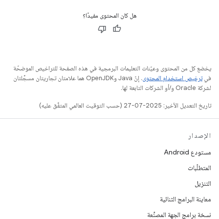
هل كان المحتوى مفيدًا؟
يخضع كل من المحتوى وعيّنات التعليمات البرمجية في هذه الصفحة للتراخيص الموضحّة
في
ترخيص استخدام المحتوى
. إنّ Java وOpenJDK هما علامتان تجاريتان مسجَّلتان
لشركة Oracle و/أو الشركات التابعة لها.
تاريخ التعديل الأخير: 2025-07-27 (حسب التوقيت العالمي المتفَّق عليه)
الإصدار
مستودع Android
المتطلّبات
التنزيل
معاينة البرامج الثنائية
نسخة برامج الجهة المصنِّعة