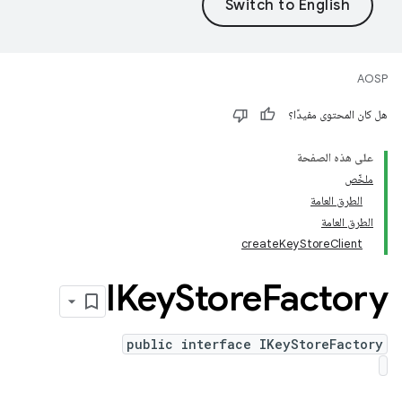
AOSP
هل كان المحتوى مفيدًا؟
على هذه الصفحة
ملخّص
الطرق العامة
الطرق العامة
createKeyStoreClient
IKey
Store
Factory
public interface IKeyStoreFactory