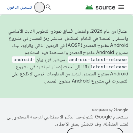
تسجيل الدخول
اعتبارًا من عام 2026، ولضمان اتّساق نموذج التطوير الثابت الأساسي
واستقرار المنصة في النظام المتكامل، سننشر رمز المصدر في مشروع
Android مفتوح المصدر (AOSP) في الربعَين الثاني والرابع. لبناء
مشروع Android مفتوح المصدر والمساهمة فيه، استخدِم
android-latest-release
. سيشير فرع بيان
android-
latest-release
دائمًا إلى أحدث إصدار تم نشره في مشروع
Android مفتوح المصدر. لمزيد من المعلومات، يُرجى الاطّلاع على
التغييرات في مشروع Android مفتوح المصدر
.
تستخدم Google تكنولوجيا الذكاء الاصطناعي لترجمة المحتوى إلى
لغتك المفضّلة، وقد تتضمّن بعض الأخطاء.