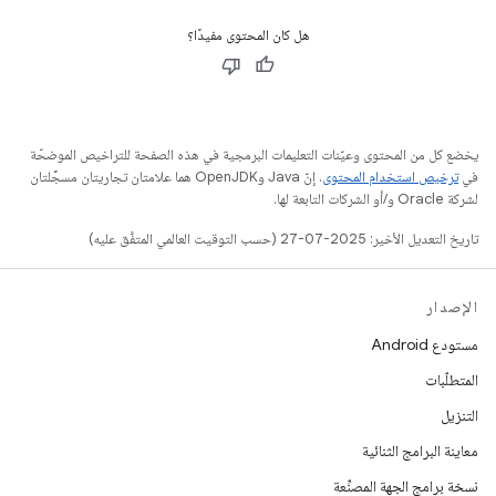
هل كان المحتوى مفيدًا؟
يخضع كل من المحتوى وعيّنات التعليمات البرمجية في هذه الصفحة للتراخيص الموضحّة
في
ترخيص استخدام المحتوى
. إنّ Java وOpenJDK هما علامتان تجاريتان مسجَّلتان
لشركة Oracle و/أو الشركات التابعة لها.
تاريخ التعديل الأخير: 2025-07-27 (حسب التوقيت العالمي المتفَّق عليه)
الإصدار
مستودع Android
المتطلّبات
التنزيل
معاينة البرامج الثنائية
نسخة برامج الجهة المصنِّعة