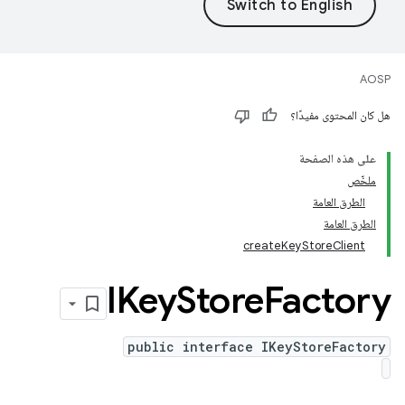
AOSP
هل كان المحتوى مفيدًا؟
على هذه الصفحة
ملخّص
الطرق العامة
الطرق العامة
createKeyStoreClient
IKey
Store
Factory
public interface IKeyStoreFactory