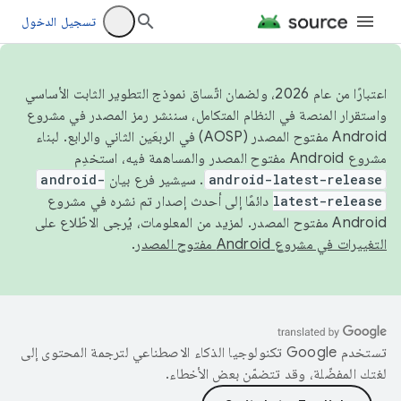
تسجيل الدخول
اعتبارًا من عام 2026، ولضمان اتّساق نموذج التطوير الثابت الأساسي
واستقرار المنصة في النظام المتكامل، سننشر رمز المصدر في مشروع
Android مفتوح المصدر (AOSP) في الربعَين الثاني والرابع. لبناء
مشروع Android مفتوح المصدر والمساهمة فيه، استخدِم
android-latest-release
. سيشير فرع بيان
android-
latest-release
دائمًا إلى أحدث إصدار تم نشره في مشروع
Android مفتوح المصدر. لمزيد من المعلومات، يُرجى الاطّلاع على
التغييرات في مشروع Android مفتوح المصدر
.
تستخدم Google تكنولوجيا الذكاء الاصطناعي لترجمة المحتوى إلى
لغتك المفضّلة، وقد تتضمّن بعض الأخطاء.