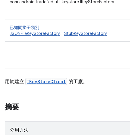
com.android.tradefed.util.keystore.IKeyStoreFactory
已知間接子類別
JSONFileKeyStoreFactory
、
StubKeyStoreFactory
用於建立
IKeyStoreClient
的工廠。
摘要
公用方法