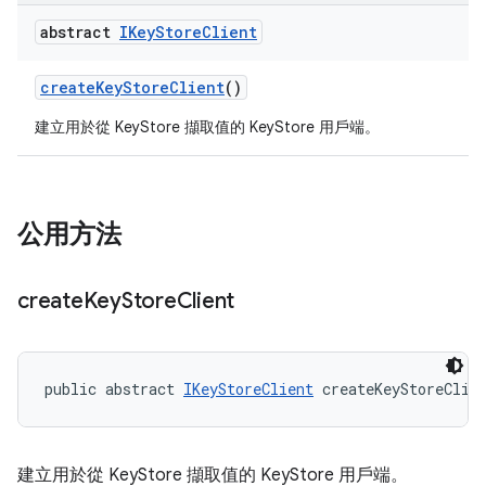
abstract
IKey
Store
Client
create
Key
Store
Client
()
建立用於從 KeyStore 擷取值的 KeyStore 用戶端。
公用方法
create
Key
Store
Client
public abstract 
IKeyStoreClient
 createKeyStoreClie
建立用於從 KeyStore 擷取值的 KeyStore 用戶端。