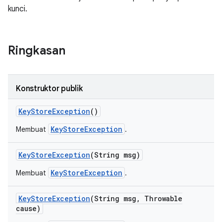
kunci.
Ringkasan
Konstruktor publik
Key
Store
Exception
()
KeyStoreException
Membuat
.
Key
Store
Exception
(String msg)
KeyStoreException
Membuat
.
Key
Store
Exception
(String msg
,
Throwable
cause)