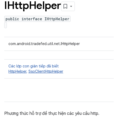
IHttp
Helper
public interface IHttpHelper
com.android.tradefed.util.net.IHttpHelper
Các lớp con gián tiếp đã biết
HttpHelper
,
SsoClientHttpHelper
Phương thức hỗ trợ để thực hiện các yêu cầu http.