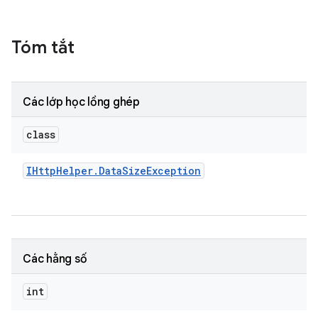
Tóm tắt
Các lớp học lồng ghép
class
IHttp
Helper
.
Data
Size
Exception
Các hằng số
int