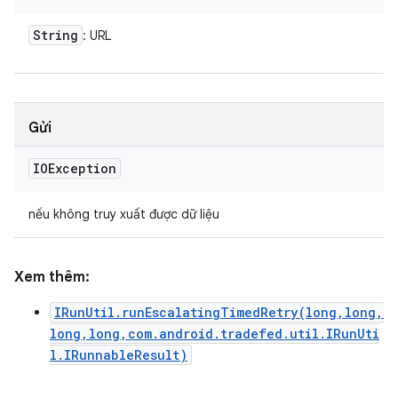
String
: URL
Gửi
IOException
nếu không truy xuất được dữ liệu
Xem thêm:
IRunUtil.runEscalatingTimedRetry(long,long,
long,long,com.android.tradefed.util.IRunUti
l.IRunnableResult)