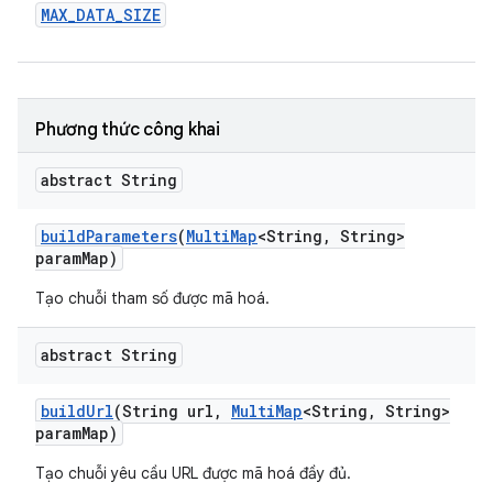
MAX
_
DATA
_
SIZE
Phương thức công khai
abstract String
build
Parameters
(
Multi
Map
<String
,
String>
param
Map)
Tạo chuỗi tham số được mã hoá.
abstract String
build
Url
(String url
,
Multi
Map
<String
,
String>
param
Map)
Tạo chuỗi yêu cầu URL được mã hoá đầy đủ.