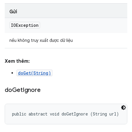
Gửi
IOException
nếu không truy xuất được dữ liệu
Xem thêm:
doGet(String)
do
Get
Ignore
public abstract void doGetIgnore (String url)