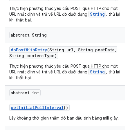
Thực hiện phương thức yêu cầu POST qua HTTP cho một
String
URL nhất định và trả về URL đó dưới dạng
, thử lại
khi thất bại.
abstract String
do
Post
With
Retry
(String url
,
String post
Data
,
String content
Type)
Thực hiện phương thức yêu cầu POST qua HTTP cho một
String
URL nhất định và trả về URL đó dưới dạng
, thử lại
khi thất bại.
abstract int
get
Initial
Poll
Interval
()
Lấy khoảng thời gian thăm dò ban đầu tính bằng mili giây.