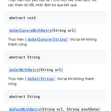
Thực hiện một yêu cầu GET cho một URL nhất định, với
các tham số URL nhất định bỏ qua kết quả.
abstract void
do
Get
Ignore
With
Retry
(String url)
doGetIgnore(String)
Thực hiện {
thử lại khi không
thành công.
abstract String
do
Get
With
Retry
(String url)
doGet(String)
Thực hiện {
thử lại khi không thành
công.
abstract String
do
Post
With
Retry
(String url
,
String post
Data)