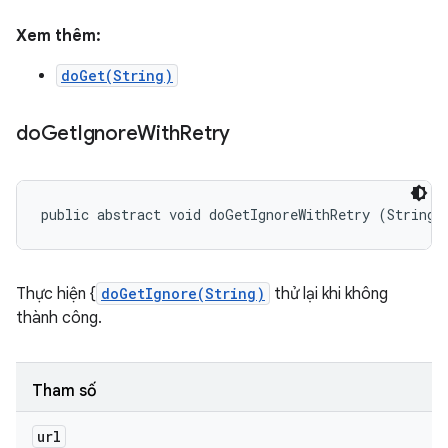
Xem thêm:
doGet(String)
do
Get
Ignore
With
Retry
public abstract void doGetIgnoreWithRetry (String 
Thực hiện {
doGetIgnore(String)
thử lại khi không
thành công.
Tham số
url