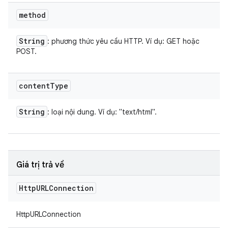
method
String
: phương thức yêu cầu HTTP. Ví dụ: GET hoặc
POST.
content
Type
String
: loại nội dung. Ví dụ: "text/html".
Giá trị trả về
Http
URLConnection
HttpURLConnection