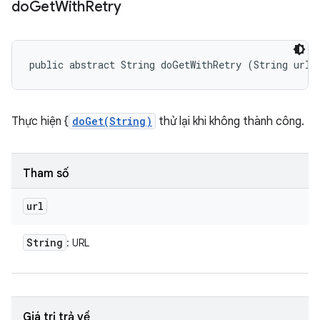
do
Get
With
Retry
public abstract String doGetWithRetry (String url)
Thực hiện {
doGet(String)
thử lại khi không thành công.
Tham số
url
String
: URL
Giá trị trả về