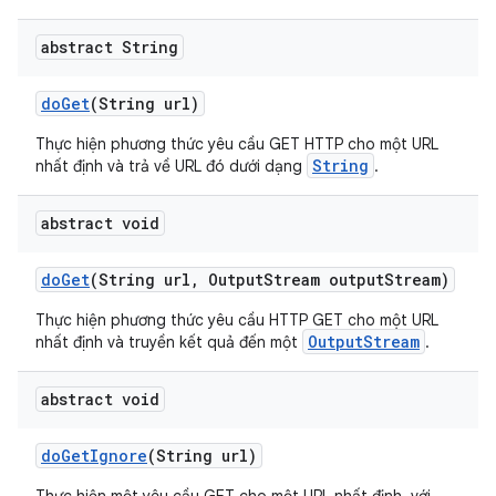
abstract String
do
Get
(String url)
Thực hiện phương thức yêu cầu GET HTTP cho một URL
String
nhất định và trả về URL đó dưới dạng
.
abstract void
do
Get
(String url
,
Output
Stream output
Stream)
Thực hiện phương thức yêu cầu HTTP GET cho một URL
OutputStream
nhất định và truyền kết quả đến một
.
abstract void
do
Get
Ignore
(String url)