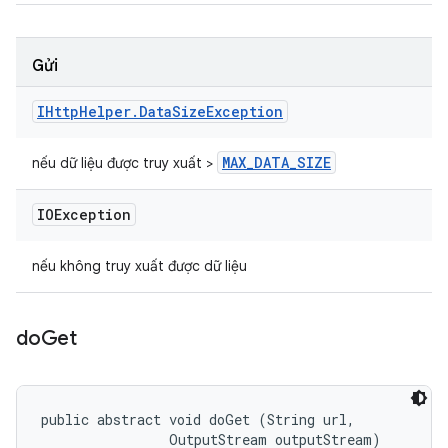
Gửi
IHttp
Helper
.
Data
Size
Exception
MAX
_
DATA
_
SIZE
nếu dữ liệu được truy xuất >
IOException
nếu không truy xuất được dữ liệu
do
Get
public abstract void doGet (String url, 

                OutputStream outputStream)