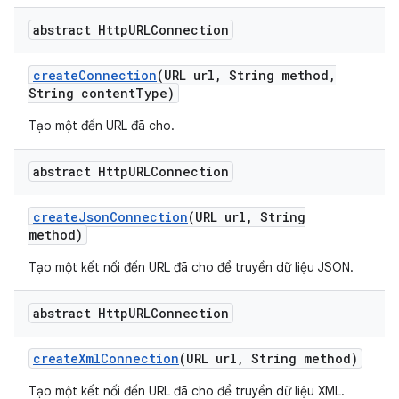
abstract Http
URLConnection
create
Connection
(URL url
,
String method
,
String content
Type)
Tạo một đến URL đã cho.
abstract Http
URLConnection
create
Json
Connection
(URL url
,
String
method)
Tạo một kết nối đến URL đã cho để truyền dữ liệu JSON.
abstract Http
URLConnection
create
Xml
Connection
(URL url
,
String method)
Tạo một kết nối đến URL đã cho để truyền dữ liệu XML.