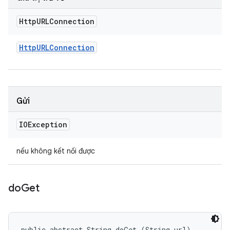
Http
URLConnection
Http
URLConnection
Gửi
IOException
nếu không kết nối được
do
Get
public abstract String doGet (String url)