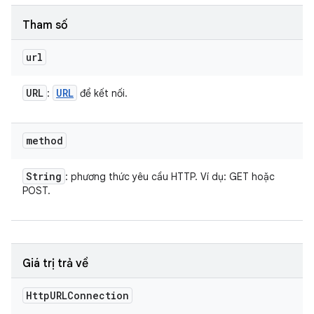
Tham số
url
URL
URL
:
để kết nối.
method
String
: phương thức yêu cầu HTTP. Ví dụ: GET hoặc
POST.
Giá trị trả về
Http
URLConnection