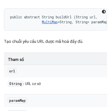
public abstract String buildUrl (String url, 

MultiMap
<String, String> paramMap)
Tạo chuỗi yêu cầu URL được mã hoá đầy đủ.
Tham số
url
String
: URL cơ sở
param
Map