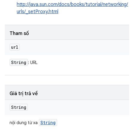
http://java.sun.com/docs/books/tutorial/networking/
urls/_setProxy.html
Tham số
url
String
: URL
Giá trị trả về
String
String
nội dung từ xa