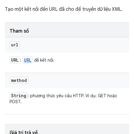
Tạo một kết nối đến URL đã cho để truyền dữ liệu XML.
Tham số
url
URL
URL
:
để kết nối.
method
String
: phương thức yêu cầu HTTP. Ví dụ: GET hoặc
POST.
Giá trị trả về