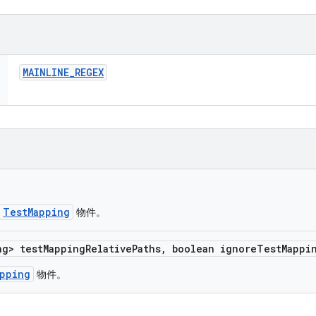
MAINLINE
_
REGEX
TestMapping
物件。
ng> test
Mapping
Relative
Paths
,
boolean ignore
Test
Mappi
pping
物件。