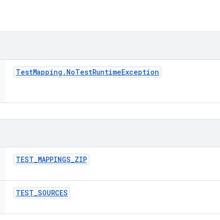
Test
Mapping
.
No
Test
Runtime
Exception
TEST
_
MAPPINGS
_
ZIP
TEST
_
SOURCES