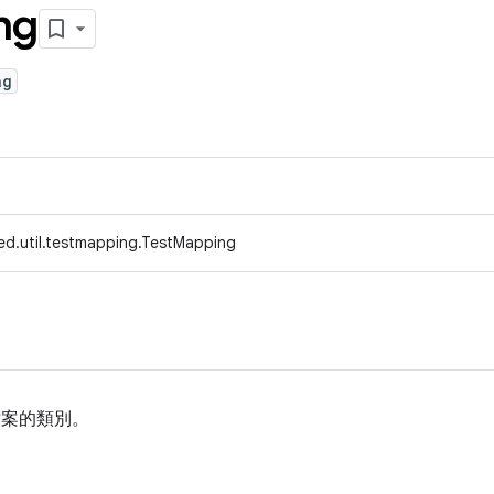
ng
ng
ed.util.testmapping.TestMapping
 檔案的類別。