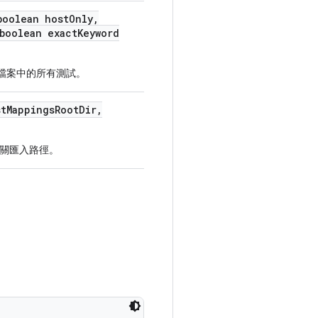
oolean host
Only
,
boolean exact
Keyword
G 檔案中的所有測試。
t
Mappings
Root
Dir
,
關匯入路徑。