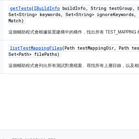
get
Tests
(
IBuild
Info
build
Info
,
String test
Group
,
b
Set<String> keywords
,
Set<String> ignore
Keywords
,
Match)
這個輔助程式會根據裝置建構中的構件，找出所有 TEST_MAPPIN
list
Test
Mapping
Files
(Path test
Mapping
Dir
,
Path tes
Set<Path> file
Paths)
這個輔助程式會列出所有測試對應檔案、尋找所有上層目錄，以及相