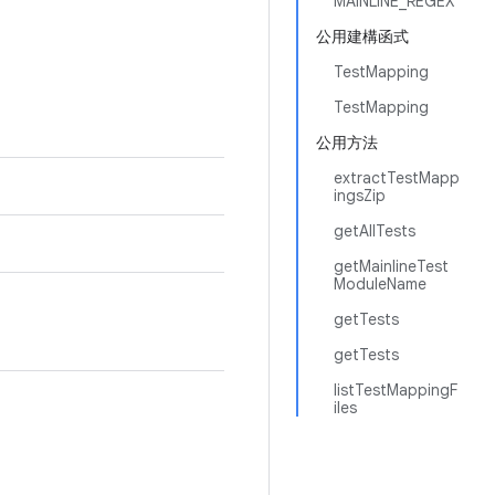
MAINLINE_REGEX
公用建構函式
TestMapping
TestMapping
公用方法
extractTestMapp
ingsZip
getAllTests
getMainlineTest
ModuleName
getTests
getTests
listTestMappingF
iles