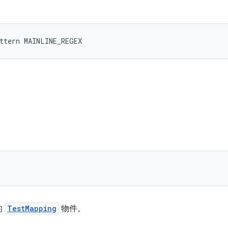
ttern MAINLINE_REGEX
的
TestMapping
物件。