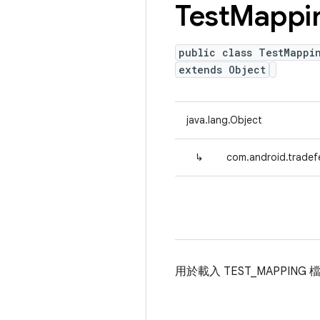
Test
Mappi
public class TestMappi
extends Object
java.lang.Object
↳
com.android.tradef
用於載入 TEST_MAPPING