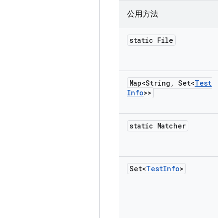
公用方法
static File
Map<String
,
Set<
Test
Info
>>
static Matcher
Set<
Test
Info
>