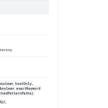
irectory.
oolean host
Only
,
boolean exact
Keyword
ched
Pattern
Paths)
有測試。