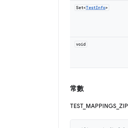
Set<
Test
Info
>
void
常數
TEST
_
MAPPINGS
_
ZIP