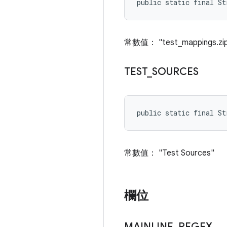
public static final S
常數值： "test_mappings.zi
TEST
_
SOURCES
public static final St
常數值： "Test Sources"
欄位
MAINLINE
_
REGEX