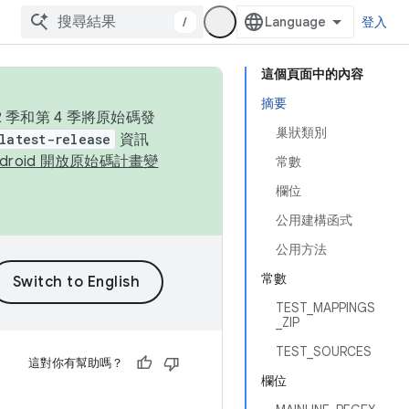
/
登入
這個頁面中的內容
摘要
季和第 4 季將原始碼發
巢狀類別
latest-release
資訊
ndroid 開放原始碼計畫變
常數
欄位
公用建構函式
公用方法
常數
TEST_MAPPINGS
_ZIP
TEST_SOURCES
這對你有幫助嗎？
欄位