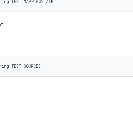
tring TEST_MAPPINGS_ZIP
p"
ring TEST_SOURCES