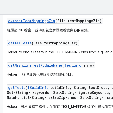
extract
Test
Mappings
Zip
(File test
Mappings
Zip)
解壓縮 ZIP 檔案，並傳回包含解壓縮檔案內容的目錄。
get
All
Tests
(File test
Mappings
Dir)
Helper to find all tests in the TEST_MAPPING files from a given d
get
Mainline
Test
Module
Name
(
Test
Info
info)
Helper 可取得參數化主線測試的相符項目。
get
Tests
(
IBuild
Info
build
Info
,
String test
Group
,
b
Set<String> keywords
,
Set<String> ignore
Keywords
,
Match
,
List<String> extra
Zip
Names
,
Set<String> mat
Helper，可根據指定構件，在所有 TEST_MAPPING 檔案中尋找所