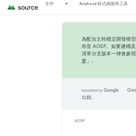
文件
Android 程式碼搜尋工具
為配合主幹穩定開發模型，
布至 AOSP。如要建構及
清單分支版本一律會參照推
更
」。
Go
出錯。
AOSP