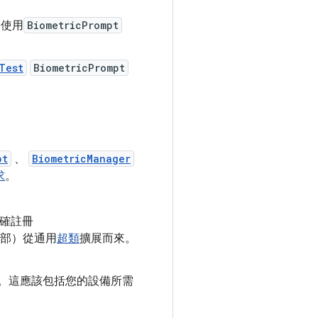
為使用
BiometricPrompt
Test
BiometricPrompt
pt
、
BiometricManager
求
。
方法正確註冊
部）從通用
超類
擴展而來。
。這應該包括您的設備所需