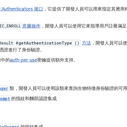
r.Authenticators 接口
，它提供了開發人員可以用來指定其應用
IC_ENROLL
意圖操作
，開發人員可以使用它來指導用戶註冊滿足
nResult
#getAuthenticationType
()
方法
，開發人員可以
憑證進行了身份驗證。
 類中的
auth-per-use
密鑰提供額外支持。
ager
類，開發人員可以使用該類來查詢生物特徵身份驗證的可
rompt
的指紋和麵部認證集成
icPrompt