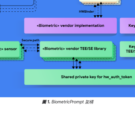
圖 1.
BiometricPrompt 架構