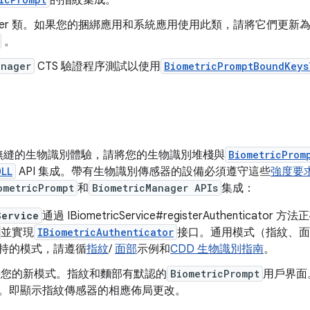
的指紋集成。
ntManager 類。如果您的捆綁應用和系統應用使用此類，請將它們更新
。
anager
CTS 驗證程序測試以使用
BiometricPromptBoundKeys
無縫的生物識別體驗，請將您的生物識別堆棧與
BiometricProm
OLL
API 集成。帶有生物識別傳感器的設備必須遵守這些
強度要
ometricPrompt
和
BiometricManager APIs
集成：
Service
通過 IBiometricService#registerAuthenticator 
並實現
IBiometricAuthenticator
接口。通用模式（指紋、面
持的模式，請遵循
指紋
/
面部
示例和
CDD 生物識別指南
。
持您的新模式。指紋和麵部有默認的
BiometricPrompt
用戶界面
。即顯示指紋傳感器的相應佈局更改。