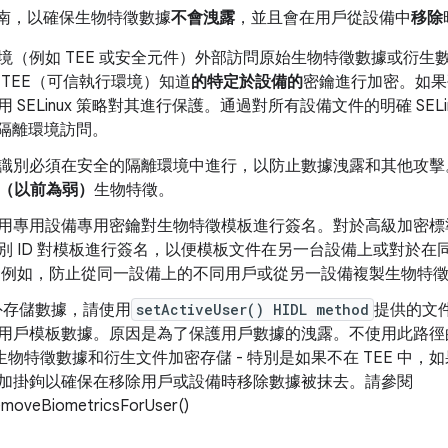
指南，以確保生物特徵數據
不會洩露
，並且會在用戶從設備中
移除
境（例如 TEE 或安全元件）外部訪問原始生物特徵數據或衍生
TEE（可信執行環境）知道
的特定於設備的
密鑰進行加密。如果
SELinux 策略對其進行保護。通過對所有設備文件的明確 SEL
全隔離環境訪問。
識別必須在安全的隔離環境中進行，以防止數據洩露和其他攻擊
類（以前為弱）
生物特徵。
用專用設備專用密鑰對生物特徵模板進行簽名。對於高級加密標準 
別 ID 對模板進行簽名，以便模板文件在另一台設備上或對於在
.例如，防止從同一設備上的不同用戶或從另一設備複製生物特
之外存儲數據，請使用
setActiveUser() HIDL method
提供的文
用戶模板數據。原因是為了保護用戶數據的洩露。不使用此路徑
將生物特徵數據和衍生文件加密存儲 - 特別是如果不在 TEE 中
加掛鉤以確保在移除用戶或設備時移除數據被抹去。請參閱
removeBiometricsForUser()