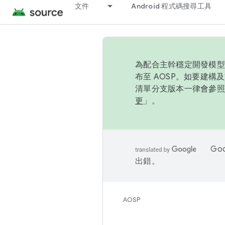
文件
Android 程式碼搜尋工具
為配合主幹穩定開發模型，
布至 AOSP。如要建構及
清單分支版本一律會參照推
更
」。
Go
出錯。
AOSP