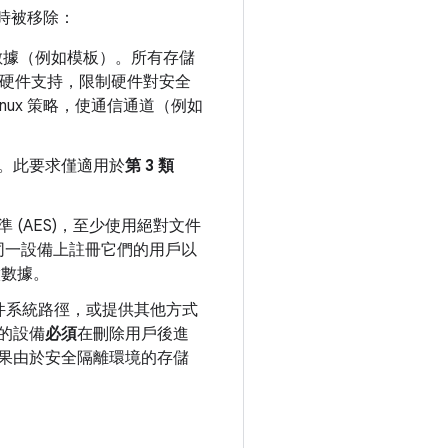
時被移除：
數據（例如模板）。所有存儲
硬件支持，限制硬件對安全
inux 策略，使通信通道（例如
。此要求僅適用於
第 3 類
(AES)，至少使用絕對文件
同一設備上註冊它們的用戶以
徵數據。
件系統路徑，或提供其他方式
的設備
必須
在刪除用戶後進
，如果由於安全隔離環境的存儲