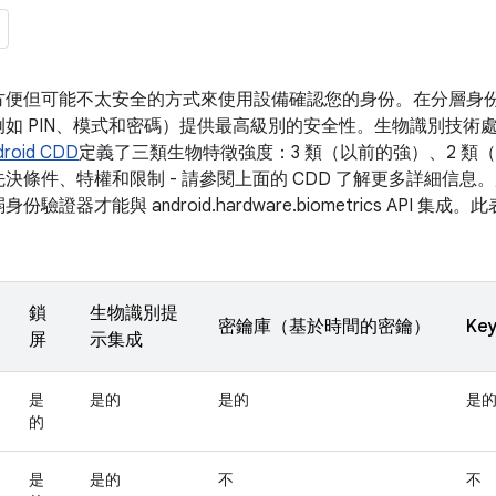
方便但可能不太安全的方式來使用設備確認您的身份。在分層身
如 PIN、模式和密碼）提供最高級別的安全性。生物識別技術
droid CDD
定義了三類生物特徵強度：3 類（以前的強）、2 類（
決條件、特權和限制 - 請參閱上面的 CDD 了解更多詳細信息
證器才能與 android.hardware.biometrics API 
鎖
生物識別提
密鑰庫（基於時間的密鑰）
Ke
屏
示集成
是
是的
是的
是
的
是
是的
不
不