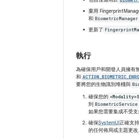
包括僅適用於
棄用 Fingerpri
和
BiometricManager
更新了
FingerprintM
執行
為確保用戶和開發人員擁有
和
ACTION_BIOMETRIC_ENR
要將您的生物識別堆棧與
Bi
確保您的
<Modality>
到
BiometricService
如果您需要集成不受支
確保
SystemUI
正確支
的任何佈局或主題更改