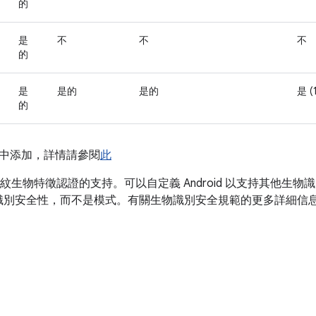
的
是
不
不
不
的
是
是的
是的
是 (
的
 11 中添加，詳情請參閱
此
和指紋生物特徵認證的支持。可以自定義 Android 以支持其他生物識
識別安全性，而不是模式。有關生物識別安全規範的更多詳細信