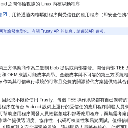
oid 之間傳輸數據的 Linux 內核驅動程序
庫
，用於通過內核驅動程序與受信任的應用程序（即安全任務
 API 可能會發生變化。有關 Trusty API 的信息，請參閱
API 參考
。
第三方供應商作為二進制 blob 提供或內部開發。開發內部 TEE 
應商和 OEM 來說可能成本高昂。金錢成本與不可靠的第三方系統相結合
sty 作為其可信執行環境的可靠且免費的開源替代方案提供給其合作夥
E 實現，因此您不限於使用 Trusty。每個 TEE 操作系統都有自己
程序在每台 Android 設備上運行的受信任的應用程序開發人
為標準可幫助應用程序開發人員輕鬆創建和部署應用程序，而無需考慮多
人員和合作夥伴提供透明度、協作性、代碼可檢查性和易於調試。值得
融合，以降低引入安全漏洞的風險。這些開發人員將有信心，他們