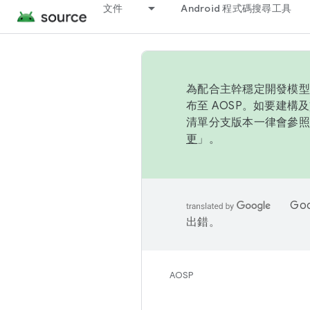
文件
Android 程式碼搜尋工具
為配合主幹穩定開發模型，
布至 AOSP。如要建構及
清單分支版本一律會參照推
更
」。
Go
出錯。
AOSP