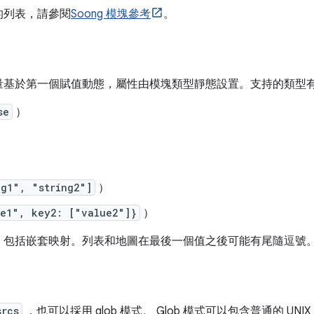
的列表，請參閱
Soong 模塊參考
。
量基於第一個賦值動態，屬性由模塊類型靜態設置。支持的類型
se
）
）
ng1", "string2"]
）
ue1", key2: ["value2"]}
）
，包括嵌套映射。列表和地圖在最後一個值之後可能有尾隨逗號
srcs
，也可以採用 glob 模式。 Glob 模式可以包含普通的 UNI