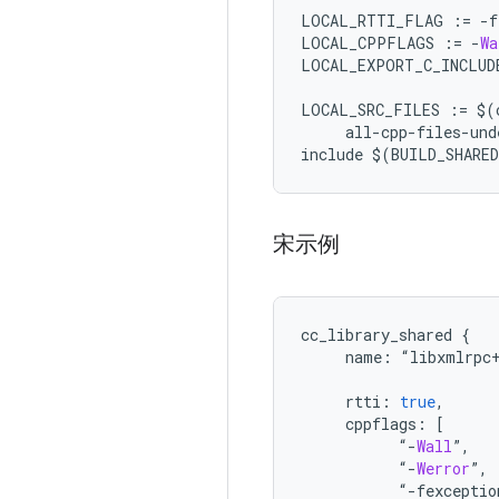
LOCAL_RTTI_FLAG 
:=
-
f
LOCAL_CPPFLAGS 
:=
-
Wa
LOCAL_EXPORT_C_INCLUD
LOCAL_SRC_FILES 
:=
 $
(
     all
-
cpp
-
files
-
und
include $
(
BUILD_SHARE
宋示例
cc_library_shared 
{
     name
:
“
libxmlrpc
     rtti
:
true
,
     cppflags
:
[
“-
Wall
”,
“-
Werror
”,
“-
fexceptio