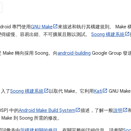
ndroid 專門使用
GNU Make
來描述和執行其構建規則。 Make
規模上變得緩慢、容易出錯、不可擴展且難以測試。
Soong 構建系統
ake 轉向採用 Soong。向
android-building
Google Grou
中引入了
Soong 構建系統
以取代 Make。它利用
Kati
GNU Ma
。
OSP) 中的
Android Make Build System
描述，了解一般
說明
Make 到 Soong 所需的修改。
閱詞彙表中
與構建相關的條目
，有關完整的詳細信息，請參閱
So