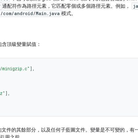
*
通配符作為路徑元素，它匹配零個或多個路徑元素。例如，
j
a/com/android/Main.java
模式。
包含頂級變量賦值：
/minigzip.c"
],
bz"
],
的文件的其餘部分，以及任何子藍圖文件。變量是不可變的，有
引用之前。