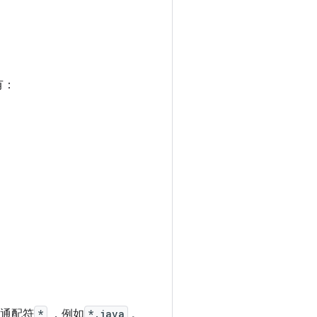
有：
。
X 通配符
*
，例如
*.java
。