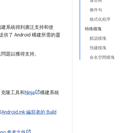
運營商
條件句
格式化程序
 構建系統得到廣泛支持和使
特殊模塊
提供了 Android 構建所需的靈
默認模塊
預建模塊
p 發送問題以獲得支持。
命名空間模塊
ke 克隆工具和
Ninja
構建系統
和
Android.mk 編寫者的 Build
ong 參考文件
。