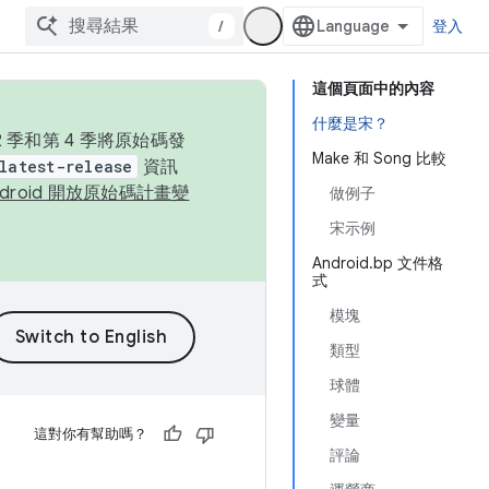
/
登入
這個頁面中的內容
什麼是宋？
季和第 4 季將原始碼發
Make 和 Song 比較
latest-release
資訊
ndroid 開放原始碼計畫變
做例子
宋示例
Android.bp 文件格
式
模塊
類型
球體
變量
這對你有幫助嗎？
評論