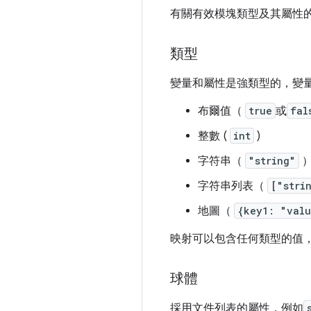
有關有效模塊類型及其屬性
類型
變量和屬性是強類型的，變
布爾值（
true
或
fal
整數 (
int
)
字符串（
"string"
字符串列表（
["stri
地圖（
{key1: "val
映射可以包含任何類型的值
球體
採用文件列表的屬性，例如