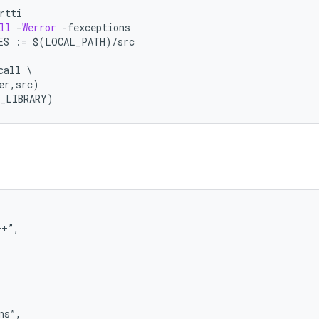
rtti
ll
-
Werror
-
fexceptions
ES 
:=
 $
(
LOCAL_PATH
)/
src
call 
\
er
,
src
)
D_LIBRARY
)
++”,
ns
”,