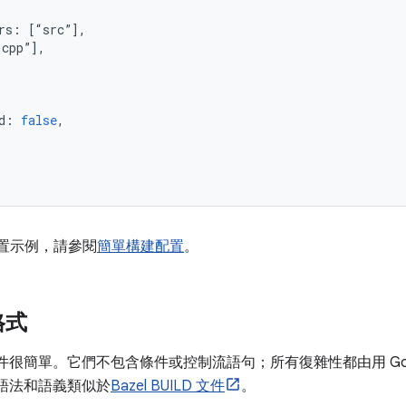
rs
:
[“
src
”],
.
cpp
”],
d
:
false
,
配置示例，請參閱
簡單構建配置
。
格式
件很簡單。它們不包含條件或控制流語句；所有復雜性都由用 G
語法和語義類似於
Bazel BUILD 文件
。