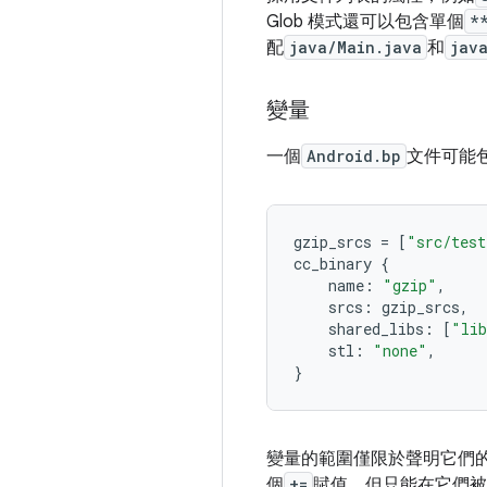
Glob 模式還可以包含單個
*
配
java/Main.java
和
jav
變量
一個
Android.bp
文件可能
gzip_srcs 
=
[
"src/test
cc_binary 
{
    name
:
"gzip"
,
    srcs
:
 gzip_srcs
,
    shared_libs
:
[
"li
    stl
:
"none"
,
}
變量的範圍僅限於聲明它們
個
+=
賦值，但只能在它們被