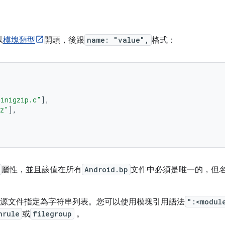
以
模塊類型
開頭，後跟
name: "value",
格式：
minigzip.c"
],
bz"
],
屬性，並且該值在所有
Android.bp
文件中必須是唯一的，但
。
源文件指定為字符串列表。您可以使用模塊引用語法
":<modul
nrule
或
filegroup
。