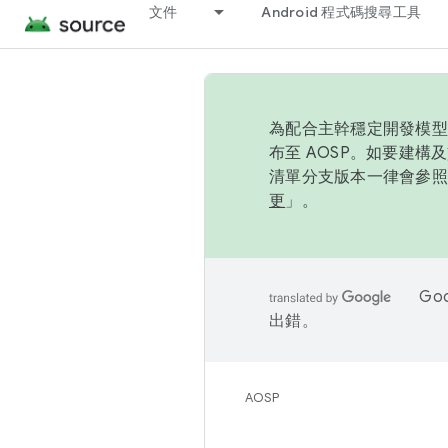
文件
Android 程式碼搜尋工具
為配合主幹穩定開發模型，
布至 AOSP。如要建構及
清單分支版本一律會參照推
更
」。
Go
出錯。
AOSP