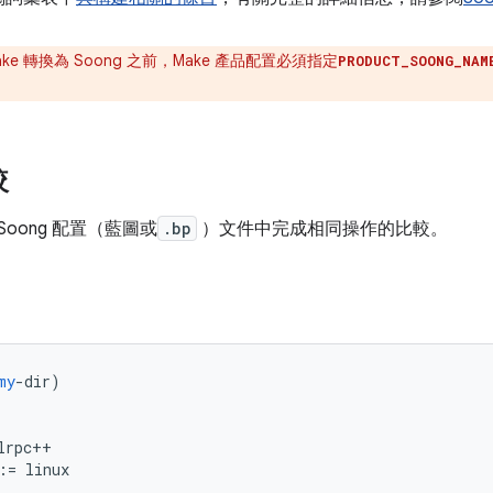
 Make 轉換為 Soong 之前，Make 產品配置必須指定
PRODUCT_SOONG_NAM
較
在 Soong 配置（藍圖或
.bp
）文件中完成相同操作的比較。
my
-
dir
)
lrpc
++
:=
 linux