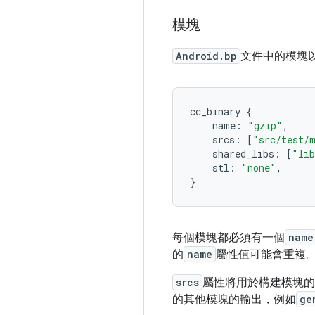
模塊
Android.bp
文件中的模塊
cc_binary 
{
    name
:
"gzip"
,
    srcs
:
[
"src/test/
    shared_libs
:
[
"li
    stl
:
"none"
,
}
每個模塊都必須有一個
name
的
name
屬性值可能會重複
srcs
屬性將用於構建模塊的
的其他模塊的輸出，例如
ge